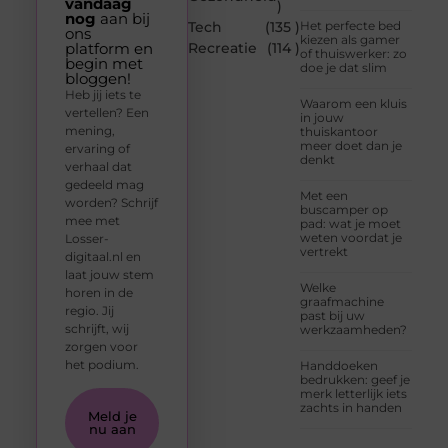
vandaag
)
nog
aan bij
Tech
(135 )
Het perfecte bed
ons
kiezen als gamer
platform en
Recreatie
(114 )
of thuiswerker: zo
begin met
doe je dat slim
bloggen!
Heb jij iets te
Waarom een kluis
vertellen? Een
in jouw
mening,
thuiskantoor
meer doet dan je
ervaring of
denkt
verhaal dat
gedeeld mag
Met een
worden? Schrijf
buscamper op
mee met
pad: wat je moet
weten voordat je
Losser-
vertrekt
digitaal.nl en
laat jouw stem
Welke
horen in de
graafmachine
regio. Jij
past bij uw
schrijft, wij
werkzaamheden?
zorgen voor
het podium.
Handdoeken
bedrukken: geef je
merk letterlijk iets
zachts in handen
Meld je
nu aan