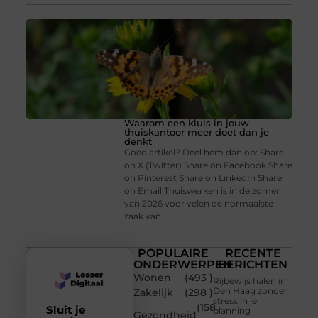
Waarom een kluis in jouw
thuiskantoor meer doet dan je
denkt
Goed artikel? Deel hem dan op: Share
on X (Twitter) Share on Facebook Share
on Pinterest Share on LinkedIn Share
on Email Thuiswerken is in de zomer
van 2026 voor velen de normaalste
zaak van
POPULAIRE
RECENTE
ONDERWERPEN
BERICHTEN
Wonen
(493 )
Rijbewijs halen in
Den Haag zonder
Zakelijk
(298 )
stress in je
(158
Sluit je
planning
Gezondheid