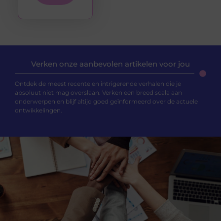
Verken onze aanbevolen artikelen voor jou
Ontdek de meest recente en intrigerende verhalen die je
absoluut niet mag overslaan. Verken een breed scala aan
onderwerpen en blijf altijd goed geïnformeerd over de actuele
ontwikkelingen.