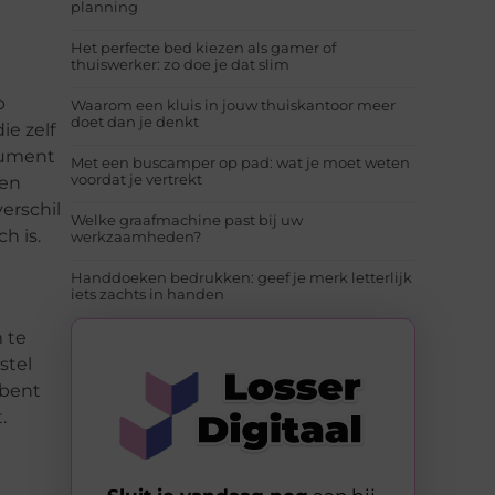
planning
Het perfecte bed kiezen als gamer of
thuiswerker: zo doe je dat slim
p
Waarom een kluis in jouw thuiskantoor meer
doet dan je denkt
e zelf
trument
Met een buscamper op pad: wat je moet weten
voordat je vertrekt
een
verschil
Welke graafmachine past bij uw
h is.
werkzaamheden?
Handdoeken bedrukken: geef je merk letterlijk
iets zachts in handen
 te
stel
 bent
.