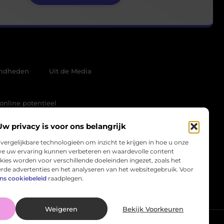
mdheden
Uit de Media
online potentieel
Uw privacy is voor ons belangrijk
vergelijkbare technologieën om inzicht te krijgen in hoe u onze
we uw ervaring kunnen verbeteren en waardevolle content
ies worden voor verschillende doeleinden ingezet, zoals het
rde advertenties en het analyseren van het websitegebruik. Voor
ns cookiebeleid
raadplegen.
Weigeren
Bekijk Voorkeuren