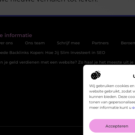
e informatie
er ons
Ons team
Schrijf mee
Partners
Beroe
ede Backlinks Kopen: Hoe Jij Slim Investeert in SEO
n je geld verdienen met een website? Zo haal je het meeste uit je 
Wij gebruiken cookies en 
website gebruikt, zodat 
kunnen bieden. Deze cook
tonen van gepersonalisee
meer informatie kunt u
o
Accepteren