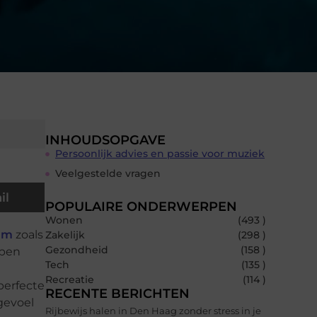
INHOUDSOPGAVE
Persoonlijk advies en passie voor muziek
Veelgestelde vragen
il
POPULAIRE ONDERWERPEN
Wonen
(493 )
am
zoals
Zakelijk
(298 )
Gezondheid
(158 )
open
Tech
(135 )
Recreatie
(114 )
perfecte
RECENTE BERICHTEN
gevoel
Rijbewijs halen in Den Haag zonder stress in je