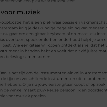
de sfeer van een plek waar muziek leeft.
e voor muziek
kooplocatie; het is een plek waar passie en vakmanscha
terdam krijg je deskundige begeleiding van mensen di
et nu gaat om een gitaar, keyboard of drumstel, elk ins
dvies over toon, speelcomfort en onderhoud helpt je om 
l past. Wie een gitaar wil kopen ontdekt al snel dat het 
nstrument in handen hebt en voelt dat dit dé juiste matc
is en beleving samenkomen.
? Dan is het tijd om de instrumentenwinkel in Amsterdam
 de tijd om verschillende instrumenten uit te proberen, 
iefhebbers. Of je nu jouw eerste gitaar koopt of op zoek
an de winkel maakt jouw keuze persoonlijk en doordacht
ssie voor muziek groeien.