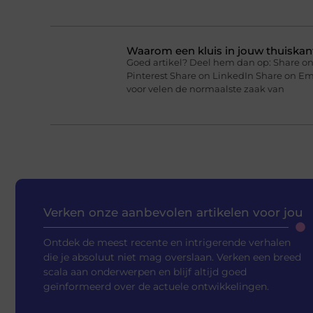
Waarom een kluis in jouw thuiskan
Goed artikel? Deel hem dan op: Share on
Pinterest Share on LinkedIn Share on Em
voor velen de normaalste zaak van
Verken onze aanbevolen artikelen voor jou
Ontdek de meest recente en intrigerende verhalen
die je absoluut niet mag overslaan. Verken een breed
scala aan onderwerpen en blijf altijd goed
geïnformeerd over de actuele ontwikkelingen.