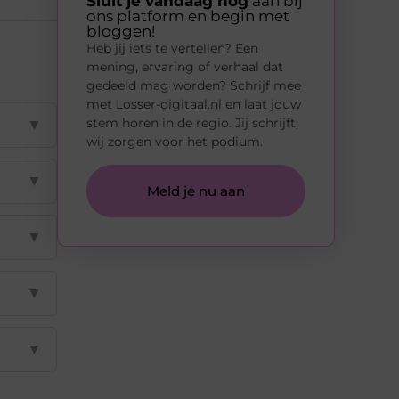
Sluit je vandaag nog
aan bij
ons platform en begin met
bloggen!
Heb jij iets te vertellen? Een
mening, ervaring of verhaal dat
gedeeld mag worden? Schrijf mee
met Losser-digitaal.nl en laat jouw
stem horen in de regio. Jij schrijft,
▼
wij zorgen voor het podium.
▼
Meld je nu aan
▼
▼
▼