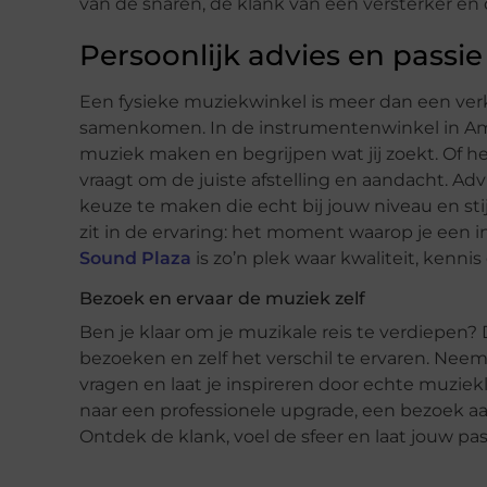
van de snaren, de klank van een versterker en 
Persoonlijk advies en passi
Een fysieke muziekwinkel is meer dan een ver
samenkomen. In de instrumentenwinkel in Ams
muziek maken en begrijpen wat jij zoekt. Of h
vraagt om de juiste afstelling en aandacht. A
keuze te maken die echt bij jouw niveau en stij
zit in de ervaring: het moment waarop je een i
Sound Plaza
is zo’n plek waar kwaliteit, kenn
Bezoek en ervaar de muziek zelf
Ben je klaar om je muzikale reis te verdiepen
bezoeken en zelf het verschil te ervaren. Neem
vragen en laat je inspireren door echte muziekl
naar een professionele upgrade, een bezoek a
Ontdek de klank, voel de sfeer en laat jouw pa