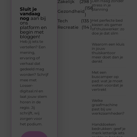
Den Haag zonder
Zakelijk
(298 )
stress in je
(158
Sluit je
planning
Gezondheid
vandaag
)
nog
aan bij
Tech
(135 )
Het perfecte bed
ons
kiezen als gamer
platform en
Recreatie
(114 )
of thuiswerker: zo
begin met
doe je dat slim
bloggen!
Heb jij iets te
Waarom een kluis
vertellen? Een
in jouw
mening,
thuiskantoor
meer doet dan je
ervaring of
denkt
verhaal dat
gedeeld mag
Met een
worden? Schrijf
buscamper op
mee met
pad: wat je moet
weten voordat je
Losser-
vertrekt
digitaal.nl en
laat jouw stem
Welke
horen in de
graafmachine
regio. Jij
past bij uw
schrijft, wij
werkzaamheden?
zorgen voor
het podium.
Handdoeken
bedrukken: geef je
merk letterlijk iets