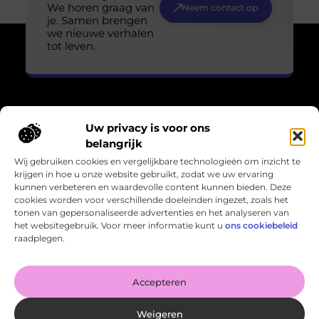
We horen graag van
Neem contact op
je. Samen brengen
we nieuwe verhalen
tot leven.
Uw privacy is voor ons
Over Losser Digitaal
belangrijk
“Kijk omhoog. Vind het wonder in het gewone.”
Wij gebruiken cookies en vergelijkbare technologieën om inzicht te
Losser-digitaal.nl nodigt je uit om de magie in het alledaagse
krijgen in hoe u onze website gebruikt, zodat we uw ervaring
te zien. Inspirerende blogs en verhalen die verwondering
kunnen verbeteren en waardevolle content kunnen bieden. Deze
oproepen en het leven in een ander licht zetten.
cookies worden voor verschillende doeleinden ingezet, zoals het
tonen van gepersonaliseerde advertenties en het analyseren van
Bericht categorie
het websitegebruik. Voor meer informatie kunt u
ons cookiebeleid
raadplegen.
Onze informatie
Accepteren
Kan je geld verdienen met een website? Zo haal je het meeste uit je online potentieel
Weigeren