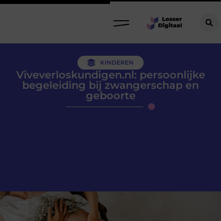
KINDEREN
Viveverloskundigen.nl: persoonlijke
begeleiding bij zwangerschap en
geboorte