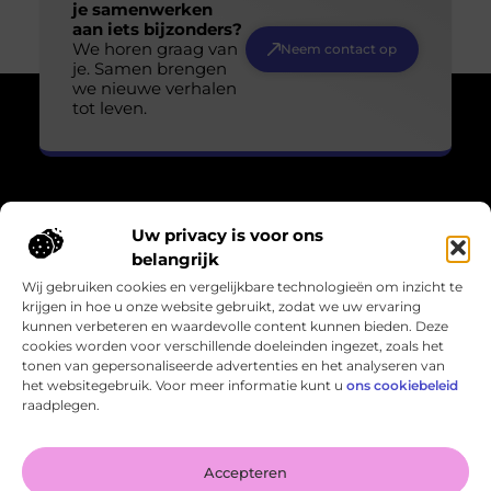
je samenwerken
aan iets bijzonders?
We horen graag van
Neem contact op
je. Samen brengen
we nieuwe verhalen
tot leven.
Uw privacy is voor ons
Over Losser Digitaal
belangrijk
“Kijk omhoog. Vind het wonder in het gewone.”
Wij gebruiken cookies en vergelijkbare technologieën om inzicht te
Losser-digitaal.nl nodigt je uit om de magie in het alledaagse
krijgen in hoe u onze website gebruikt, zodat we uw ervaring
te zien. Inspirerende blogs en verhalen die verwondering
kunnen verbeteren en waardevolle content kunnen bieden. Deze
oproepen en het leven in een ander licht zetten.
cookies worden voor verschillende doeleinden ingezet, zoals het
tonen van gepersonaliseerde advertenties en het analyseren van
Bericht categorie
het websitegebruik. Voor meer informatie kunt u
ons cookiebeleid
raadplegen.
Onze informatie
Accepteren