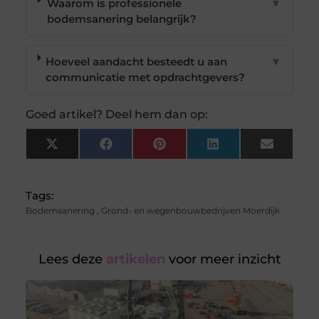
Waarom is professionele
▼
bodemsanering belangrijk?
Hoeveel aandacht besteedt u aan
▼
communicatie met opdrachtgevers?
Goed artikel? Deel hem dan op:
X
Facebook
Pinterest
LinkedIn
Email
(Twitter)
Tags:
Bodemsanering
,
Grond- en wegenbouwbedrijven Moerdijk
Lees deze
artikelen
voor meer inzicht