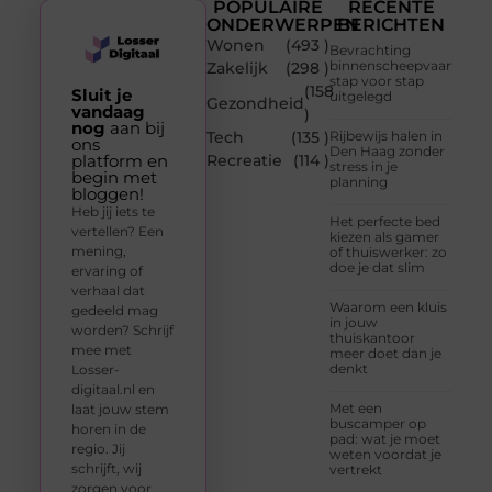
POPULAIRE
RECENTE
ONDERWERPEN
BERICHTEN
Wonen
(493 )
Bevrachting
binnenscheepvaart
Zakelijk
(298 )
stap voor stap
(158
Sluit je
uitgelegd
Gezondheid
vandaag
)
nog
aan bij
Tech
(135 )
Rijbewijs halen in
ons
Den Haag zonder
platform en
Recreatie
(114 )
stress in je
begin met
planning
bloggen!
Heb jij iets te
Het perfecte bed
vertellen? Een
kiezen als gamer
mening,
of thuiswerker: zo
doe je dat slim
ervaring of
verhaal dat
Waarom een kluis
gedeeld mag
in jouw
worden? Schrijf
thuiskantoor
mee met
meer doet dan je
denkt
Losser-
digitaal.nl en
Met een
laat jouw stem
buscamper op
horen in de
pad: wat je moet
regio. Jij
weten voordat je
schrijft, wij
vertrekt
zorgen voor