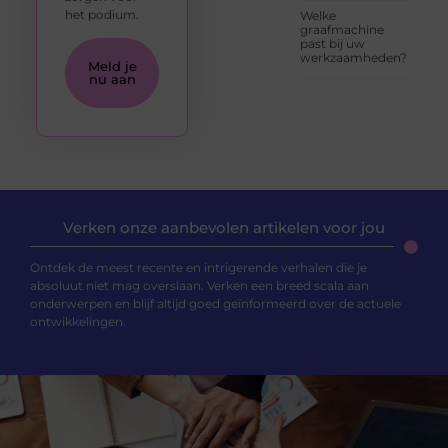
het podium.
Welke
graafmachine
past bij uw
werkzaamheden?
Meld je
nu aan
Verken onze aanbevolen artikelen voor jou
Ontdek de meest recente en intrigerende verhalen die je
absoluut niet mag overslaan. Verken een breed scala aan
onderwerpen en blijf altijd goed geïnformeerd over de actuele
ontwikkelingen.