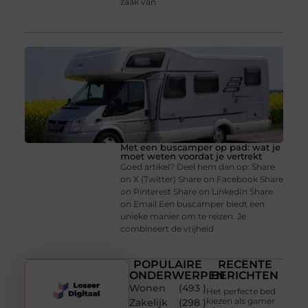
zaak van
Met een buscamper op pad: wat je
moet weten voordat je vertrekt
Goed artikel? Deel hem dan op: Share
on X (Twitter) Share on Facebook Share
on Pinterest Share on LinkedIn Share
on Email Een buscamper biedt een
unieke manier om te reizen. Je
combineert de vrijheid
POPULAIRE
RECENTE
ONDERWERPEN
BERICHTEN
Wonen
(493 )
Het perfecte bed
kiezen als gamer
Zakelijk
(298 )