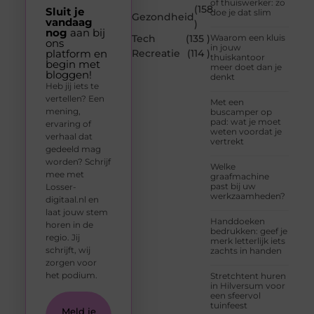
of thuiswerker: zo
(158
Sluit je
doe je dat slim
Gezondheid
vandaag
)
nog
aan bij
Tech
(135 )
Waarom een kluis
ons
in jouw
platform en
Recreatie
(114 )
thuiskantoor
begin met
meer doet dan je
bloggen!
denkt
Heb jij iets te
vertellen? Een
Met een
mening,
buscamper op
pad: wat je moet
ervaring of
weten voordat je
verhaal dat
vertrekt
gedeeld mag
worden? Schrijf
Welke
mee met
graafmachine
past bij uw
Losser-
werkzaamheden?
digitaal.nl en
laat jouw stem
Handdoeken
horen in de
bedrukken: geef je
regio. Jij
merk letterlijk iets
schrijft, wij
zachts in handen
zorgen voor
het podium.
Stretchtent huren
in Hilversum voor
een sfeervol
tuinfeest
Meld je