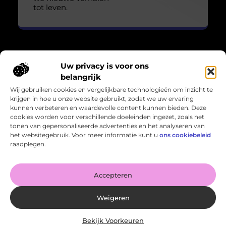
tot leven.
Uw privacy is voor ons
Over Losser Digitaal
belangrijk
“Kijk omhoog. Vind het wonder in het gewone.”
Wij gebruiken cookies en vergelijkbare technologieën om inzicht te
Losser-digitaal.nl nodigt je uit om de magie in het alledaagse
krijgen in hoe u onze website gebruikt, zodat we uw ervaring
te zien. Inspirerende blogs en verhalen die verwondering
kunnen verbeteren en waardevolle content kunnen bieden. Deze
oproepen en het leven in een ander licht zetten.
cookies worden voor verschillende doeleinden ingezet, zoals het
tonen van gepersonaliseerde advertenties en het analyseren van
Bericht categorie
het websitegebruik. Voor meer informatie kunt u
ons cookiebeleid
raadplegen.
Onze informatie
Accepteren
Kan je geld verdienen met een website? Zo haal je het meeste uit je online potentieel
Weigeren
Bekijk Voorkeuren
Website index
Cookiebeleid (EU)