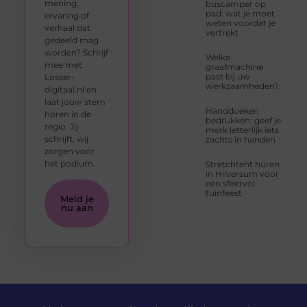
mening,
buscamper op
pad: wat je moet
ervaring of
weten voordat je
verhaal dat
vertrekt
gedeeld mag
worden? Schrijf
Welke
mee met
graafmachine
past bij uw
Losser-
werkzaamheden?
digitaal.nl en
laat jouw stem
Handdoeken
horen in de
bedrukken: geef je
regio. Jij
merk letterlijk iets
schrijft, wij
zachts in handen
zorgen voor
het podium.
Stretchtent huren
in Hilversum voor
een sfeervol
tuinfeest
Meld je
nu aan