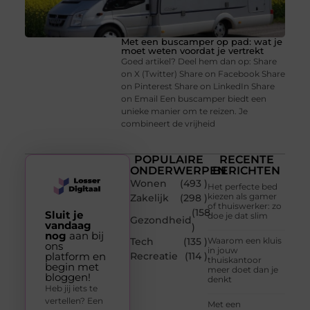
Met een buscamper op pad: wat je
moet weten voordat je vertrekt
Goed artikel? Deel hem dan op: Share
on X (Twitter) Share on Facebook Share
on Pinterest Share on LinkedIn Share
on Email Een buscamper biedt een
unieke manier om te reizen. Je
combineert de vrijheid
POPULAIRE
RECENTE
ONDERWERPEN
BERICHTEN
Wonen
(493 )
Het perfecte bed
kiezen als gamer
Zakelijk
(298 )
of thuiswerker: zo
(158
Sluit je
doe je dat slim
Gezondheid
vandaag
)
nog
aan bij
Tech
(135 )
Waarom een kluis
ons
in jouw
platform en
Recreatie
(114 )
thuiskantoor
begin met
meer doet dan je
bloggen!
denkt
Heb jij iets te
vertellen? Een
Met een