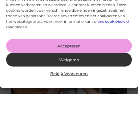
kunnen verbeteren en waardevolle content kunnen bieden. Deze
cookies worden voor verschillende doeleinden ingezet, zoals het
Kwaliteitscomfort voor je hond: waar moet je op letten?
tonen van gepersonaliseerde advertenties en het analyseren van
Goed artikel? Deel hem dan op: Share on X (Twitter)
het websitegebruik. Voor meer informatie kunt u
ons cookiebeleid
Share on Facebook Share on Pinterest Share on
raadplegen.
LinkedIn Share
Accepteren
Weigeren
Bekijk Voorkeuren
Hoe je dagelijkse gewoonten aanpassen kan leiden tot
betere gezondheid
Goed artikel? Deel hem dan op: Share on X (Twitter)
Share on Facebook Share on Pinterest Share on
LinkedIn Share