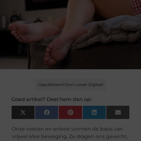
Gepubliceerd Door Losser Digitaal
Goed artikel? Deel hem dan op:
X
Facebook
Pinterest
LinkedIn
Email
(Twitter)
Onze voeten en enkels vormen de basis van
vrijwel elke beweging. Ze dragen ons gewicht,