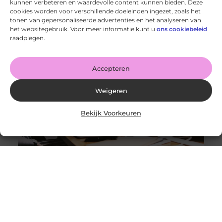
kunnen verbeteren en waardevolle content kunnen bieden. Deze
cookies worden voor verschillende doeleinden ingezet, zoals het
Hoe je dagelijkse gewoonten aanpassen kan leiden tot
betere gezondheid
tonen van gepersonaliseerde advertenties en het analyseren van
Goed artikel? Deel hem dan op: Share on X (Twitter)
het websitegebruik. Voor meer informatie kunt u
ons cookiebeleid
Share on Facebook Share on Pinterest Share on
raadplegen.
LinkedIn Share
Accepteren
Weigeren
Bekijk Voorkeuren
Het belang van een goede houding op kantoor
Goed artikel? Deel hem dan op: Share on X (Twitter)
Share on Facebook Share on Pinterest Share on
LinkedIn Share