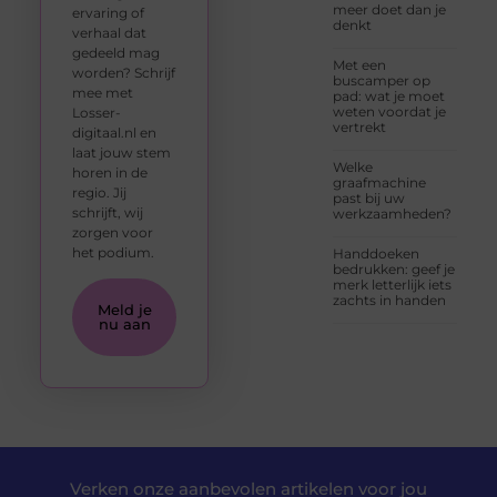
meer doet dan je
ervaring of
denkt
verhaal dat
gedeeld mag
Met een
worden? Schrijf
buscamper op
mee met
pad: wat je moet
weten voordat je
Losser-
vertrekt
digitaal.nl en
laat jouw stem
Welke
horen in de
graafmachine
regio. Jij
past bij uw
schrijft, wij
werkzaamheden?
zorgen voor
het podium.
Handdoeken
bedrukken: geef je
merk letterlijk iets
zachts in handen
Meld je
nu aan
Verken onze aanbevolen artikelen voor jou