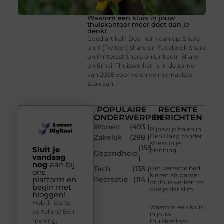
Waarom een kluis in jouw
thuiskantoor meer doet dan je
denkt
Goed artikel? Deel hem dan op: Share
on X (Twitter) Share on Facebook Share
on Pinterest Share on LinkedIn Share
on Email Thuiswerken is in de zomer
van 2026 voor velen de normaalste
zaak van
POPULAIRE
RECENTE
ONDERWERPEN
BERICHTEN
Wonen
(493 )
Rijbewijs halen in
Den Haag zonder
Zakelijk
(298 )
stress in je
(158
Sluit je
planning
Gezondheid
vandaag
)
nog
aan bij
Tech
(135 )
Het perfecte bed
ons
kiezen als gamer
platform en
Recreatie
(114 )
of thuiswerker: zo
begin met
doe je dat slim
bloggen!
Heb jij iets te
Waarom een kluis
vertellen? Een
in jouw
mening,
thuiskantoor