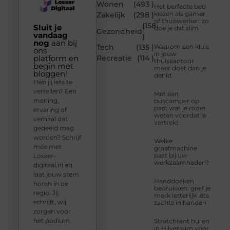
Wonen
(493 )
Het perfecte bed
kiezen als gamer
Zakelijk
(298 )
of thuiswerker: zo
(158
Sluit je
doe je dat slim
Gezondheid
vandaag
)
nog
aan bij
Tech
(135 )
Waarom een kluis
ons
in jouw
platform en
Recreatie
(114 )
thuiskantoor
begin met
meer doet dan je
bloggen!
denkt
Heb jij iets te
vertellen? Een
Met een
mening,
buscamper op
pad: wat je moet
ervaring of
weten voordat je
verhaal dat
vertrekt
gedeeld mag
worden? Schrijf
Welke
mee met
graafmachine
past bij uw
Losser-
werkzaamheden?
digitaal.nl en
laat jouw stem
Handdoeken
horen in de
bedrukken: geef je
regio. Jij
merk letterlijk iets
schrijft, wij
zachts in handen
zorgen voor
het podium.
Stretchtent huren
in Hilversum voor