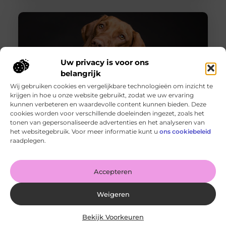
Uw privacy is voor ons
belangrijk
Wij gebruiken cookies en vergelijkbare technologieën om inzicht te
krijgen in hoe u onze website gebruikt, zodat we uw ervaring
kunnen verbeteren en waardevolle content kunnen bieden. Deze
cookies worden voor verschillende doeleinden ingezet, zoals het
Kwaliteitscomfort voor je hond: waar moet je op letten?
tonen van gepersonaliseerde advertenties en het analyseren van
Goed artikel? Deel hem dan op: Share on X (Twitter)
het websitegebruik. Voor meer informatie kunt u
ons cookiebeleid
Share on Facebook Share on Pinterest Share on
raadplegen.
LinkedIn Share
Accepteren
Weigeren
Bekijk Voorkeuren