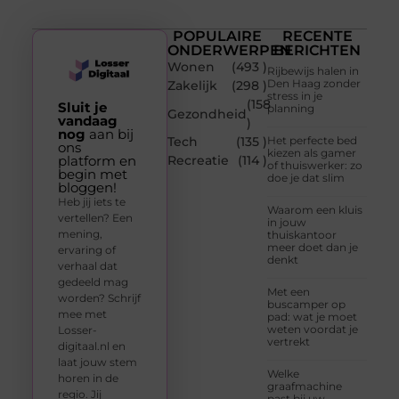
POPULAIRE
RECENTE
ONDERWERPEN
BERICHTEN
Wonen
(493 )
Rijbewijs halen in
Den Haag zonder
Zakelijk
(298 )
stress in je
(158
Sluit je
planning
Gezondheid
vandaag
)
nog
aan bij
Tech
(135 )
Het perfecte bed
ons
kiezen als gamer
platform en
Recreatie
(114 )
of thuiswerker: zo
begin met
doe je dat slim
bloggen!
Heb jij iets te
Waarom een kluis
vertellen? Een
in jouw
mening,
thuiskantoor
meer doet dan je
ervaring of
denkt
verhaal dat
gedeeld mag
Met een
worden? Schrijf
buscamper op
mee met
pad: wat je moet
weten voordat je
Losser-
vertrekt
digitaal.nl en
laat jouw stem
Welke
horen in de
graafmachine
regio. Jij
past bij uw