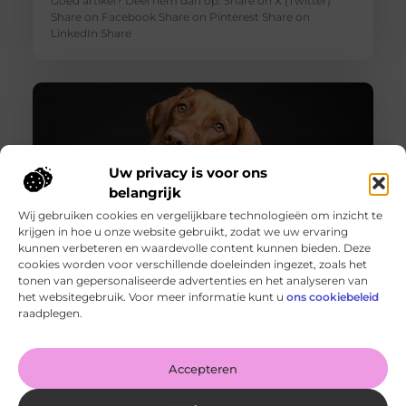
Goed artikel? Deel hem dan op: Share on X (Twitter)
Share on Facebook Share on Pinterest Share on
LinkedIn Share
Uw privacy is voor ons
belangrijk
Wij gebruiken cookies en vergelijkbare technologieën om inzicht te
krijgen in hoe u onze website gebruikt, zodat we uw ervaring
kunnen verbeteren en waardevolle content kunnen bieden. Deze
cookies worden voor verschillende doeleinden ingezet, zoals het
Kwaliteitscomfort voor je hond: waar moet je op letten?
tonen van gepersonaliseerde advertenties en het analyseren van
Goed artikel? Deel hem dan op: Share on X (Twitter)
het websitegebruik. Voor meer informatie kunt u
ons cookiebeleid
Share on Facebook Share on Pinterest Share on
raadplegen.
LinkedIn Share
Accepteren