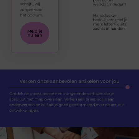
schrijft, wij
werkzaamheden?
zorgen voor
het podium.
Handdoeken
bedrukken: geef je
merk letterlijk iets
zachts in handen
Meld je
nu aan
Verken onze aanbevolen artikelen voor jou
Ontdek de meest recente en intrigerende verhalen die je
absoluut niet mag overslaan. Verken een breed scala aan
onderwerpen en blijf altijd goed geïnformeerd over de actuele
ontwikkelingen.