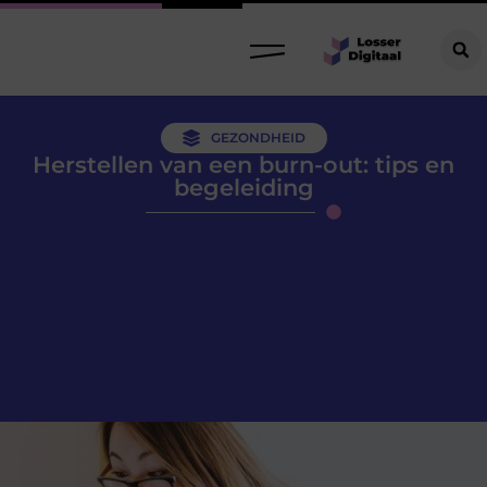
GEZONDHEID
Herstellen van een burn-out: tips en
begeleiding