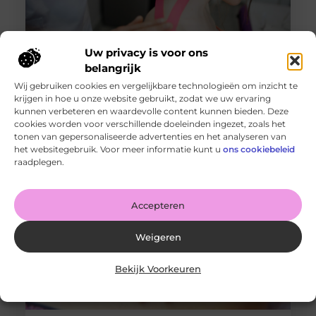
Uw privacy is voor ons
belangrijk
Wij gebruiken cookies en vergelijkbare technologieën om inzicht te
Fysiotherapie in Tilburg Centrum: persoonlijk en
krijgen in hoe u onze website gebruikt, zodat we uw ervaring
doelgericht
kunnen verbeteren en waardevolle content kunnen bieden. Deze
Goed artikel? Deel hem dan op: Share on X (Twitter)
cookies worden voor verschillende doeleinden ingezet, zoals het
Share on Facebook Share on Pinterest Share on
tonen van gepersonaliseerde advertenties en het analyseren van
LinkedIn Share
het websitegebruik. Voor meer informatie kunt u
ons cookiebeleid
raadplegen.
Accepteren
Weigeren
Bekijk Voorkeuren