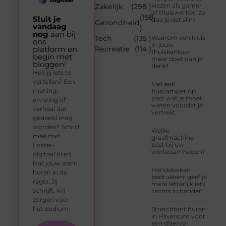
kiezen als gamer
Zakelijk
(298 )
of thuiswerker: zo
(158
Sluit je
doe je dat slim
Gezondheid
vandaag
)
nog
aan bij
Tech
(135 )
Waarom een kluis
ons
in jouw
platform en
Recreatie
(114 )
thuiskantoor
begin met
meer doet dan je
bloggen!
denkt
Heb jij iets te
vertellen? Een
Met een
mening,
buscamper op
pad: wat je moet
ervaring of
weten voordat je
verhaal dat
vertrekt
gedeeld mag
worden? Schrijf
Welke
mee met
graafmachine
past bij uw
Losser-
werkzaamheden?
digitaal.nl en
laat jouw stem
Handdoeken
horen in de
bedrukken: geef je
regio. Jij
merk letterlijk iets
schrijft, wij
zachts in handen
zorgen voor
het podium.
Stretchtent huren
in Hilversum voor
een sfeervol