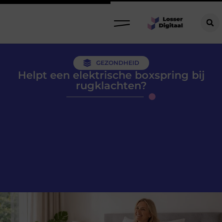
GEZONDHEID
Helpt een elektrische boxspring bij
rugklachten?