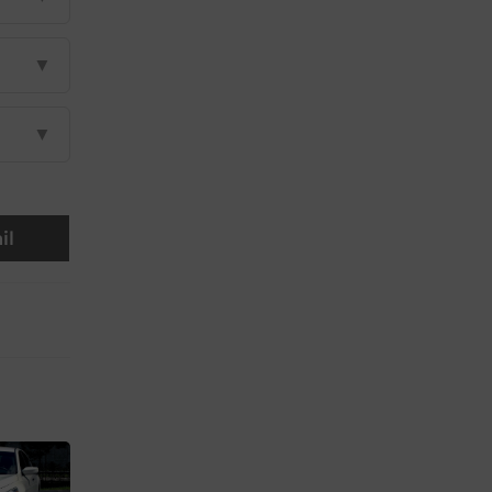
▼
▼
il