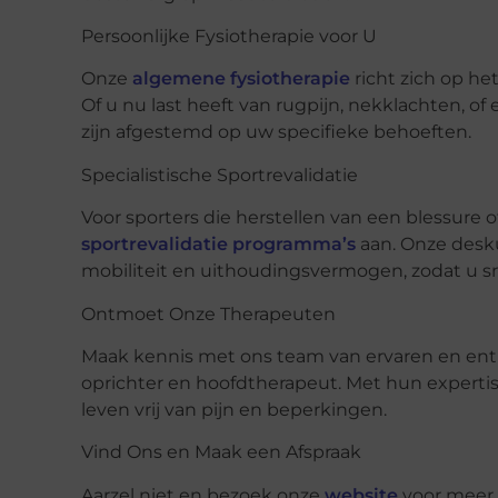
Persoonlijke Fysiotherapie voor U
Onze
algemene fysiotherapie
richt zich op he
Of u nu last heeft van rugpijn, nekklachten, o
zijn afgestemd op uw specifieke behoeften.
Specialistische Sportrevalidatie
Voor sporters die herstellen van een blessure o
sportrevalidatie programma’s
aan. Onze desku
mobiliteit en uithoudingsvermogen, zodat u sne
Ontmoet Onze Therapeuten
Maak kennis met ons team van ervaren en ent
oprichter en hoofdtherapeut. Met hun expertis
leven vrij van pijn en beperkingen.
Vind Ons en Maak een Afspraak
Aarzel niet en bezoek onze
website
voor meer 