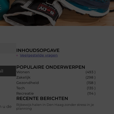
INHOUDSOPGAVE
Veelgestelde vragen
POPULAIRE ONDERWERPEN
il
Wonen
(493 )
Zakelijk
(298 )
Gezondheid
(158 )
Tech
(135 )
Recreatie
(114 )
RECENTE BERICHTEN
Rijbewijs halen in Den Haag zonder stress in je
m u de
planning