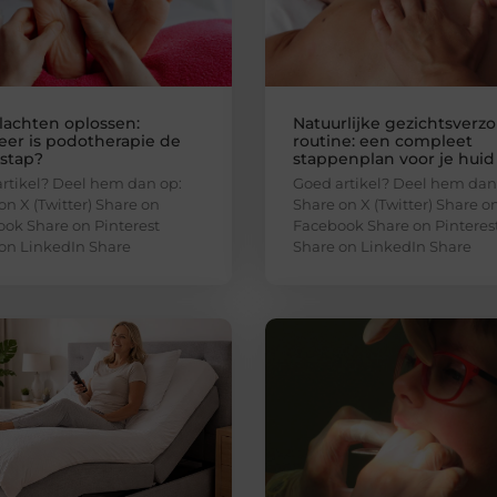
lachten oplossen:
Natuurlijke gezichtsverz
er is podotherapie de
routine: een compleet
 stap?
stappenplan voor je huid
rtikel? Deel hem dan op:
Goed artikel? Deel hem dan
on X (Twitter) Share on
Share on X (Twitter) Share o
ok Share on Pinterest
Facebook Share on Pinteres
on LinkedIn Share
Share on LinkedIn Share