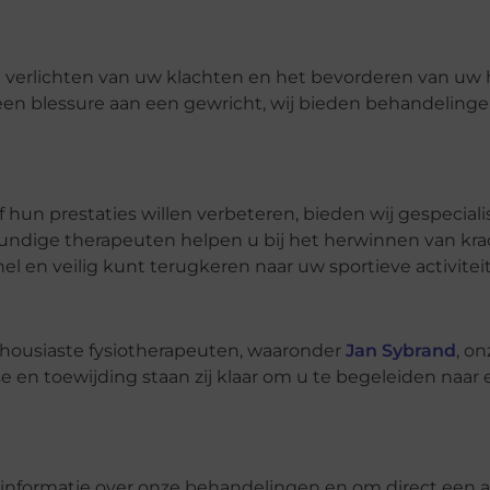
t verlichten van uw klachten en het bevorderen van uw h
f een blessure aan een gewricht, wij bieden behandelinge
f hun prestaties willen verbeteren, bieden wij gespecial
ndige therapeuten helpen u bij het herwinnen van kra
l en veilig kunt terugkeren naar uw sportieve activitei
housiaste fysiotherapeuten, waaronder
Jan Sybrand
, on
e en toewijding staan zij klaar om u te begeleiden naar
informatie over onze behandelingen en om direct een a