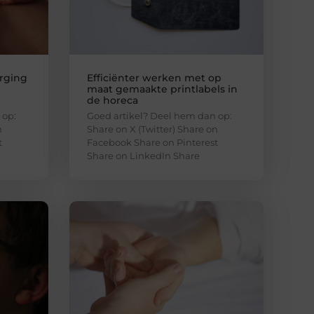
orging
Efficiënter werken met op
maat gemaakte printlabels in
de horeca
 op:
Goed artikel? Deel hem dan op:
n
Share on X (Twitter) Share on
t
Facebook Share on Pinterest
Share on LinkedIn Share