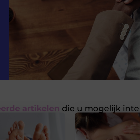
erde artikelen
die u mogelijk int