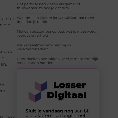
Het perfecte bed kiezen als gamer of
thuiswerker: zo doe je dat slim
Waarom een kluis in jouw thuiskantoor meer
erstel.
doet dan je denkt
n die
Met een buscamper op pad: wat je moet weten
voordat je vertrekt
Welke graafmachine past bij uw
werkzaamheden?
iseerde
cht,
Handdoeken bedrukken: geef je merk letterlijk
iets zachts in handen
ten.
ze
 een
Sluit je vandaag nog
aan bij
ons platform en begin met
fspraak