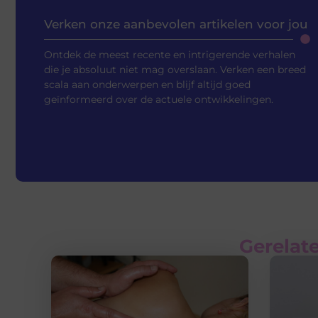
Verken onze aanbevolen artikelen voor jou
Ontdek de meest recente en intrigerende verhalen
die je absoluut niet mag overslaan. Verken een breed
scala aan onderwerpen en blijf altijd goed
geïnformeerd over de actuele ontwikkelingen.
Gerelate