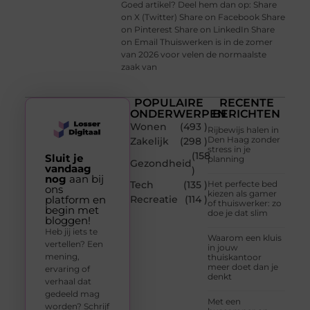
Goed artikel? Deel hem dan op: Share
on X (Twitter) Share on Facebook Share
on Pinterest Share on LinkedIn Share
on Email Thuiswerken is in de zomer
van 2026 voor velen de normaalste
zaak van
POPULAIRE
RECENTE
ONDERWERPEN
BERICHTEN
Wonen
(493 )
Rijbewijs halen in
Den Haag zonder
Zakelijk
(298 )
stress in je
(158
Sluit je
planning
Gezondheid
vandaag
)
nog
aan bij
Tech
(135 )
Het perfecte bed
ons
kiezen als gamer
platform en
Recreatie
(114 )
of thuiswerker: zo
begin met
doe je dat slim
bloggen!
Heb jij iets te
Waarom een kluis
vertellen? Een
in jouw
mening,
thuiskantoor
meer doet dan je
ervaring of
denkt
verhaal dat
gedeeld mag
Met een
worden? Schrijf