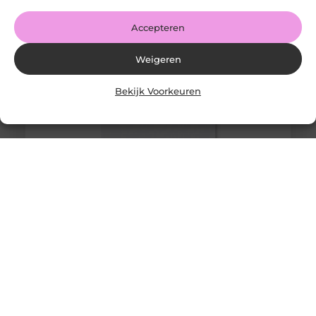
Accepteren
Weigeren
Bekijk Voorkeuren
Merchandise: Een Krachtig Instrument voor
Merkherkenning
Goed artikel? Deel hem dan op: Share on X (Twitter)
Share on Facebook Share on Pinterest Share on
LinkedIn Share