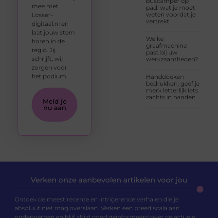
buscamper op
mee met
pad: wat je moet
weten voordat je
Losser-
vertrekt
digitaal.nl en
laat jouw stem
Welke
horen in de
graafmachine
regio. Jij
past bij uw
schrijft, wij
werkzaamheden?
zorgen voor
het podium.
Handdoeken
bedrukken: geef je
merk letterlijk iets
zachts in handen
Meld je
nu aan
Verken onze aanbevolen artikelen voor jou
Ontdek de meest recente en intrigerende verhalen die je
absoluut niet mag overslaan. Verken een breed scala aan
onderwerpen en blijf altijd goed geïnformeerd over de actuele