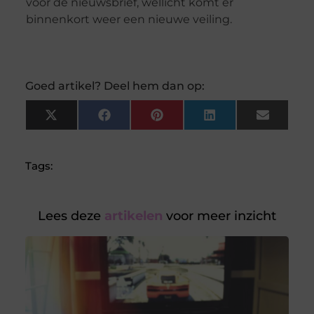
voor de nieuwsbrief, wellicht komt er
binnenkort weer een nieuwe veiling.
Goed artikel? Deel hem dan op:
X
Facebook
Pinterest
LinkedIn
Email
(Twitter)
Tags:
Lees deze
artikelen
voor meer inzicht