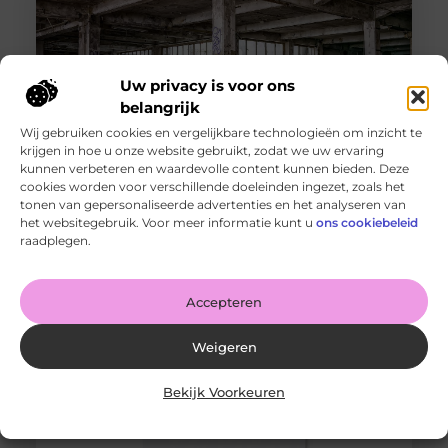
Uw privacy is voor ons
belangrijk
Wij gebruiken cookies en vergelijkbare technologieën om inzicht te
krijgen in hoe u onze website gebruikt, zodat we uw ervaring
kunnen verbeteren en waardevolle content kunnen bieden. Deze
cookies worden voor verschillende doeleinden ingezet, zoals het
Snelle gids voor het kiezen van de perfecte tegel voor
jouw ruimte
tonen van gepersonaliseerde advertenties en het analyseren van
Goed artikel? Deel hem dan op: Share on X (Twitter)
het websitegebruik. Voor meer informatie kunt u
ons cookiebeleid
Share on Facebook Share on Pinterest Share on
raadplegen.
LinkedIn Share
Accepteren
Weigeren
Bekijk Voorkeuren