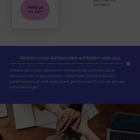
een sfeervol
tuinfeest
Meld je
nu aan
Verken onze aanbevolen artikelen voor jou
Ontdek de meest recente en intrigerende verhalen die je
absoluut niet mag overslaan. Verken een breed scala aan
onderwerpen en blijf altijd goed geïnformeerd over de actuele
ontwikkelingen.