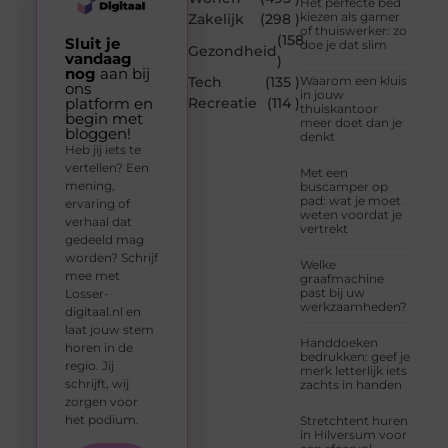
Het perfecte bed
kiezen als gamer
Zakelijk
(298 )
of thuiswerker: zo
(158
Sluit je
doe je dat slim
Gezondheid
vandaag
)
nog
aan bij
Tech
(135 )
Waarom een kluis
ons
in jouw
platform en
Recreatie
(114 )
thuiskantoor
begin met
meer doet dan je
bloggen!
denkt
Heb jij iets te
vertellen? Een
Met een
mening,
buscamper op
pad: wat je moet
ervaring of
weten voordat je
verhaal dat
vertrekt
gedeeld mag
worden? Schrijf
Welke
mee met
graafmachine
past bij uw
Losser-
werkzaamheden?
digitaal.nl en
laat jouw stem
Handdoeken
horen in de
bedrukken: geef je
regio. Jij
merk letterlijk iets
schrijft, wij
zachts in handen
zorgen voor
het podium.
Stretchtent huren
in Hilversum voor