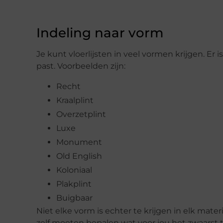
Indeling naar vorm
Je kunt vloerlijsten in veel vormen krijgen. Er 
past. Voorbeelden zijn:
Recht
Kraalplint
Overzetplint
Luxe
Monument
Old English
Koloniaal
Plakplint
Buigbaar
Niet elke vorm is echter te krijgen in elk mater
zelf moeten bepalen wat voor jou het zwaarst te