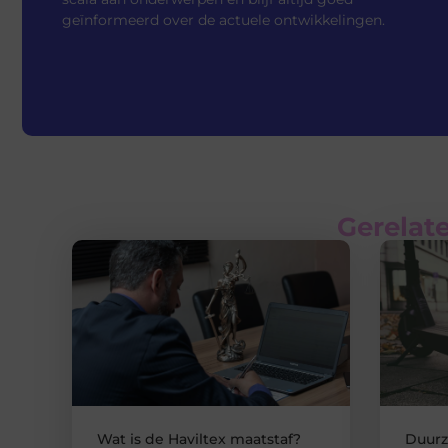
geïnformeerd over de actuele ontwikkelingen.
Gerelate
Wat is de Haviltex maatstaf?
Duurz