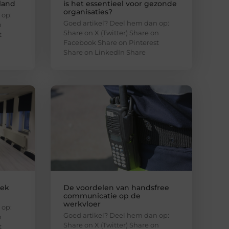
nland
is het essentieel voor gezonde
organisaties?
 op:
Goed artikel? Deel hem dan op:
n
Share on X (Twitter) Share on
t
Facebook Share on Pinterest
Share on LinkedIn Share
lek
De voordelen van handsfree
communicatie op de
werkvloer
 op:
Goed artikel? Deel hem dan op:
n
Share on X (Twitter) Share on
t