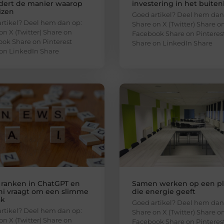
dert de manier waarop
investering in het buite
izen
Goed artikel? Deel hem dan
rtikel? Deel hem dan op:
Share on X (Twitter) Share o
on X (Twitter) Share on
Facebook Share on Pinteres
ok Share on Pinterest
Share on LinkedIn Share
on LinkedIn Share
 ranken in ChatGPT en
Samen werken op een p
i vraagt om een slimme
die energie geeft
ak
Goed artikel? Deel hem dan
rtikel? Deel hem dan op:
Share on X (Twitter) Share o
on X (Twitter) Share on
Facebook Share on Pinteres