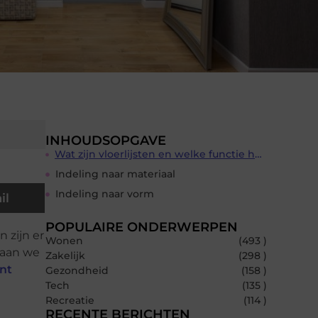
INHOUDSOPGAVE
Wat zijn vloerlijsten en welke functie hebben ze?
Indeling naar materiaal
Indeling naar vorm
il
POPULAIRE ONDERWERPEN
n zijn er
Wonen
(493 )
gaan we
Zakelijk
(298 )
int
Gezondheid
(158 )
Tech
(135 )
Recreatie
(114 )
RECENTE BERICHTEN