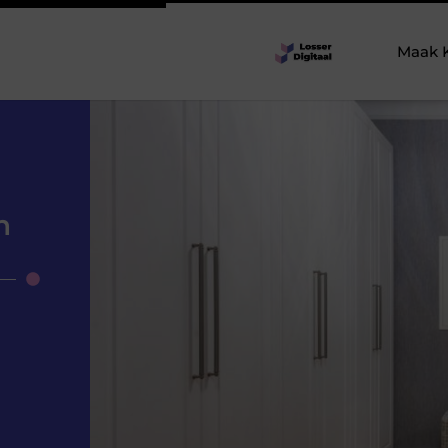
Maak 
n