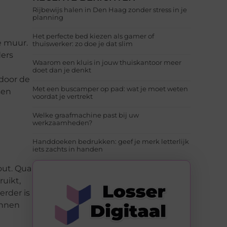
Rijbewijs halen in Den Haag zonder stress in je
planning
Het perfecte bed kiezen als gamer of
e muur.
thuiswerker: zo doe je dat slim
ders
Waarom een kluis in jouw thuiskantoor meer
doet dan je denkt
door de
Met een buscamper op pad: wat je moet weten
sen
voordat je vertrekt
Welke graafmachine past bij uw
werkzaamheden?
Handdoeken bedrukken: geef je merk letterlijk
iets zachts in handen
out. Qua
uikt,
erder is
unnen