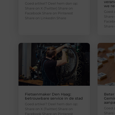
veran
Goed artikel? Deel hem dan op:
we re
Share on X (Twitter) Share on
Goed a
Facebook Share on Pinterest
Share 
Share on LinkedIn Share
Facebo
Share 
Fietsenmaker Den Haag:
Beter
betrouwbare service in de stad
Gemin
aanp
Goed artikel? Deel hem dan op:
Goed a
Share on X (Twitter) Share on
Share 
Facebook Share on Pinterest