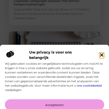
Logistieke uitdagingen oplossen met slimme
transportoplossingen
Goed artikel? Deel hem dan op: Share on X (Twitter)
Share on Facebook Share on Pinterest Share on
LinkedIn Share
Uw privacy is voor ons
belangrijk
Wij gebruiken cookies en vergelijkbare technologieën om inzicht te
krijgen in hoe u onze website gebruikt, zodat we uw ervaring
kunnen verbeteren en waardevolle content kunnen bieden. Deze
cookies worden voor verschillende doeleinden ingezet, zoals het
tonen van gepersonaliseerde advertenties en het analyseren van
De voordelen van het drukken van kalenders voor jouw
het websitegebruik. Voor meer informatie kunt u
ons cookiebeleid
bedrijf!
raadplegen.
Goed artikel? Deel hem dan op: Share on X (Twitter)
Share on Facebook Share on Pinterest Share on
LinkedIn Share
Accepteren