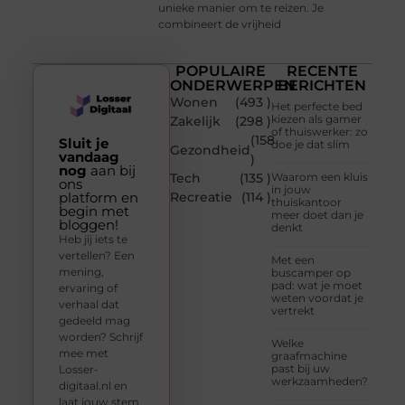
unieke manier om te reizen. Je
combineert de vrijheid
POPULAIRE
RECENTE
ONDERWERPEN
BERICHTEN
Wonen
(493 )
Het perfecte bed
kiezen als gamer
Zakelijk
(298 )
of thuiswerker: zo
(158
Sluit je
doe je dat slim
Gezondheid
vandaag
)
nog
aan bij
Tech
(135 )
Waarom een kluis
ons
in jouw
platform en
Recreatie
(114 )
thuiskantoor
begin met
meer doet dan je
bloggen!
denkt
Heb jij iets te
vertellen? Een
Met een
mening,
buscamper op
pad: wat je moet
ervaring of
weten voordat je
verhaal dat
vertrekt
gedeeld mag
worden? Schrijf
Welke
mee met
graafmachine
past bij uw
Losser-
werkzaamheden?
digitaal.nl en
laat jouw stem