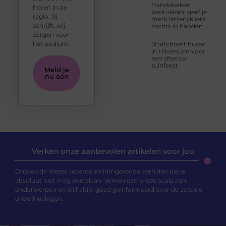
Handdoeken
horen in de
bedrukken: geef je
regio. Jij
merk letterlijk iets
schrijft, wij
zachts in handen
zorgen voor
het podium.
Stretchtent huren
in Hilversum voor
een sfeervol
tuinfeest
Meld je
nu aan
Verken onze aanbevolen artikelen voor jou
Ontdek de meest recente en intrigerende verhalen die je
absoluut niet mag overslaan. Verken een breed scala aan
onderwerpen en blijf altijd goed geïnformeerd over de actuele
ontwikkelingen.