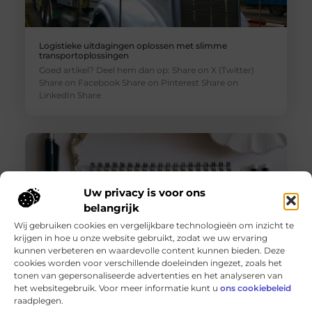
Logistieke uitdagingen oplossen met slimme
transportoplossingen
Goed artikel? Deel hem dan op: Share on X (Twitter)
Share on Facebook Share on Pinterest Share on
LinkedIn Share
Uw privacy is voor ons
belangrijk
Wij gebruiken cookies en vergelijkbare technologieën om inzicht te
krijgen in hoe u onze website gebruikt, zodat we uw ervaring
kunnen verbeteren en waardevolle content kunnen bieden. Deze
cookies worden voor verschillende doeleinden ingezet, zoals het
tonen van gepersonaliseerde advertenties en het analyseren van
De voordelen van het drukken van kalenders voor jouw
het websitegebruik. Voor meer informatie kunt u
ons cookiebeleid
bedrijf!
raadplegen.
Goed artikel? Deel hem dan op: Share on X (Twitter)