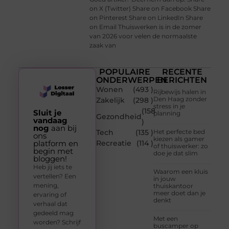
on X (Twitter) Share on Facebook Share
on Pinterest Share on LinkedIn Share
on Email Thuiswerken is in de zomer
van 2026 voor velen de normaalste
zaak van
POPULAIRE
RECENTE
ONDERWERPEN
BERICHTEN
Wonen
(493 )
Rijbewijs halen in
Den Haag zonder
Zakelijk
(298 )
stress in je
(158
Sluit je
planning
Gezondheid
vandaag
)
nog
aan bij
Tech
(135 )
Het perfecte bed
ons
kiezen als gamer
platform en
Recreatie
(114 )
of thuiswerker: zo
begin met
doe je dat slim
bloggen!
Heb jij iets te
Waarom een kluis
vertellen? Een
in jouw
mening,
thuiskantoor
meer doet dan je
ervaring of
denkt
verhaal dat
gedeeld mag
Met een
worden? Schrijf
buscamper op