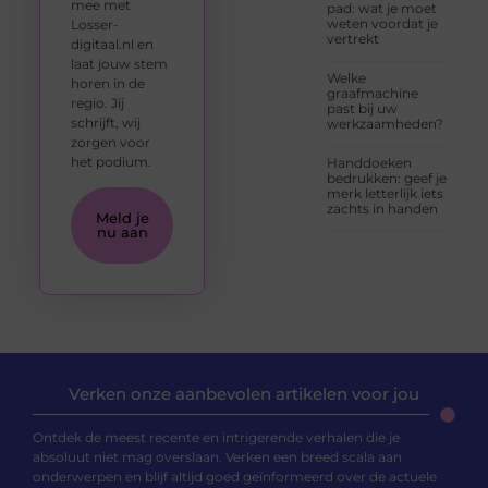
mee met
pad: wat je moet
weten voordat je
Losser-
vertrekt
digitaal.nl en
laat jouw stem
Welke
horen in de
graafmachine
regio. Jij
past bij uw
schrijft, wij
werkzaamheden?
zorgen voor
het podium.
Handdoeken
bedrukken: geef je
merk letterlijk iets
zachts in handen
Meld je
nu aan
Verken onze aanbevolen artikelen voor jou
Ontdek de meest recente en intrigerende verhalen die je
absoluut niet mag overslaan. Verken een breed scala aan
onderwerpen en blijf altijd goed geïnformeerd over de actuele