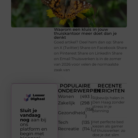
Waarom een kluis in jouw
thuiskantoor meer doet dan je
denkt
Goed artikel? Deel hem dan op: Share
on X (Twitter) Share on Facebook Share
on Pinterest Share on LinkedIn Share
on Email Thuiswerken is in de zomer
van 2026 voor velen de normaalste
zaak van
POPULAIRE
RECENTE
ONDERWERPEN
BERICHTEN
Wonen
(493 )
Rijbewijs halen in
Den Haag zonder
Zakelijk
(298 )
stress in je
(158
Sluit je
planning
Gezondheid
vandaag
)
nog
aan bij
Tech
(135 )
Het perfecte bed
ons
kiezen als gamer
platform en
Recreatie
(114 )
of thuiswerker: zo
begin met
doe je dat slim