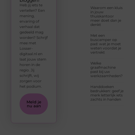
bloggen!
Heb jij iets te
Waarom een kluis
vertellen? Een
in jouw
mening,
thuiskantoor
meer doet dan je
ervaring of
denkt
verhaal dat
gedeeld mag
Met een
worden? Schrijf
buscamper op
mee met
pad: wat je moet
weten voordat je
Losser-
vertrekt
digitaal.nl en
laat jouw stem
Welke
horen in de
graafmachine
regio. Jij
past bij uw
schrijft, wij
werkzaamheden?
zorgen voor
het podium.
Handdoeken
bedrukken: geef je
merk letterlijk iets
zachts in handen
Meld je
nu aan