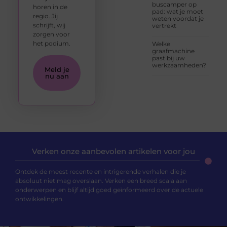
buscamper op
horen in de
pad: wat je moet
regio. Jij
weten voordat je
schrijft, wij
vertrekt
zorgen voor
het podium.
Welke
graafmachine
past bij uw
werkzaamheden?
Meld je
nu aan
Verken onze aanbevolen artikelen voor jou
Ontdek de meest recente en intrigerende verhalen die je
absoluut niet mag overslaan. Verken een breed scala aan
onderwerpen en blijf altijd goed geïnformeerd over de actuele
ontwikkelingen.