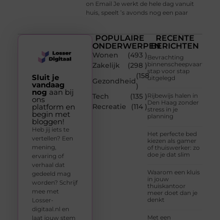
on Email Je werkt de hele dag vanuit
huis, speelt ’s avonds nog een paar
POPULAIRE
RECENTE
ONDERWERPEN
BERICHTEN
Wonen
(493 )
Bevrachting
binnenscheepvaart
Zakelijk
(298 )
stap voor stap
(158
Sluit je
uitgelegd
Gezondheid
vandaag
)
nog
aan bij
Tech
(135 )
Rijbewijs halen in
ons
Den Haag zonder
platform en
Recreatie
(114 )
stress in je
begin met
planning
bloggen!
Heb jij iets te
Het perfecte bed
vertellen? Een
kiezen als gamer
mening,
of thuiswerker: zo
doe je dat slim
ervaring of
verhaal dat
Waarom een kluis
gedeeld mag
in jouw
worden? Schrijf
thuiskantoor
mee met
meer doet dan je
denkt
Losser-
digitaal.nl en
Met een
laat jouw stem