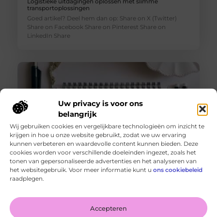
Logistieke uitdagingen oplossen met slimme
transportoplossingen
Goed artikel? Deel hem dan op: Share on X (Twitter)
Share on Facebook Share on Pinterest Share on
LinkedIn Share
Uw privacy is voor ons
belangrijk
Wij gebruiken cookies en vergelijkbare technologieën om inzicht te
krijgen in hoe u onze website gebruikt, zodat we uw ervaring
kunnen verbeteren en waardevolle content kunnen bieden. Deze
cookies worden voor verschillende doeleinden ingezet, zoals het
tonen van gepersonaliseerde advertenties en het analyseren van
De voordelen van het drukken van kalenders voor jouw
het websitegebruik. Voor meer informatie kunt u
ons cookiebeleid
bedrijf!
raadplegen.
Goed artikel? Deel hem dan op: Share on X (Twitter)
Share on Facebook Share on Pinterest Share on
LinkedIn Share
Accepteren