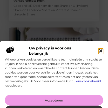
transportoplossingen
Goed artikel? Deel hem dan op: Share on X (Twitter)
Share on Facebook Share on Pinterest Share on
LinkedIn Share
Uw privacy is voor ons
belangrijk
Wij gebruiken cookies en vergelijkbare technologieën om inzicht te
krijgen in hoe u onze website gebruikt, zodat we uw ervaring
kunnen verbeteren en waardevolle content kunnen bieden. Deze
cookies worden voor verschillende doeleinden ingezet, zoals het
tonen van gepersonaliseerde advertenties en het analyseren van
De voordelen van het drukken van kalenders voor jouw
het websitegebruik. Voor meer informatie kunt u
ons cookiebeleid
bedrijf!
raadplegen.
Goed artikel? Deel hem dan op: Share on X (Twitter)
Share on Facebook Share on Pinterest Share on
LinkedIn Share
Accepteren