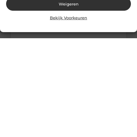
Weigeren
Bekijk Voorkeuren
Solliciteer vandaag nog op een vacature
werkvoorbereider en ga werken in de bouw
Goed artikel? Deel hem dan op: Share on X (Twitter)
Share on Facebook Share on Pinterest Share on
LinkedIn Share