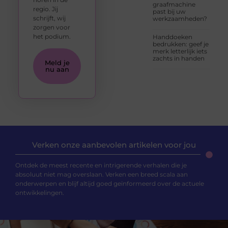
graafmachine
regio. Jij
past bij uw
schrijft, wij
werkzaamheden?
zorgen voor
het podium.
Handdoeken
bedrukken: geef je
merk letterlijk iets
zachts in handen
Meld je
nu aan
Verken onze aanbevolen artikelen voor jou
Ontdek de meest recente en intrigerende verhalen die je
absoluut niet mag overslaan. Verken een breed scala aan
onderwerpen en blijf altijd goed geïnformeerd over de actuele
ontwikkelingen.