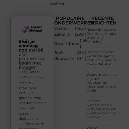
zaak van
POPULAIRE
RECENTE
ONDERWERPEN
BERICHTEN
Wonen
(493 )
Rijbewijs halen in
Den Haag zonder
Zakelijk
(298 )
stress in je
(158
Sluit je
planning
Gezondheid
vandaag
)
nog
aan bij
Tech
(135 )
Het perfecte bed
ons
kiezen als gamer
platform en
Recreatie
(114 )
of thuiswerker: zo
begin met
doe je dat slim
bloggen!
Heb jij iets te
Waarom een kluis
vertellen? Een
in jouw
mening,
thuiskantoor
meer doet dan je
ervaring of
denkt
verhaal dat
gedeeld mag
Met een
worden? Schrijf
buscamper op
mee met
pad: wat je moet
weten voordat je
Losser-
vertrekt
digitaal.nl en
laat jouw stem
Welke
horen in de