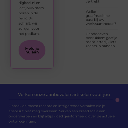
vertrekt
digitaal.nl en
laat jouw stem
Welke
horen in de
graafmachine
regio. Jij
past bij uw
schrijft, wij
werkzaamheden?
zorgen voor
het podium.
Handdoeken
bedrukken: geef je
merk letterlijk iets
zachts in handen
Meld je
nu aan
Verken onze aanbevolen artikelen voor jou
Ontdek de meest recente en intrigerende verhalen die je
absoluut niet mag overslaan. Verken een breed scala aan
onderwerpen en blijf altijd goed geïnformeerd over de actuele
ontwikkelingen.