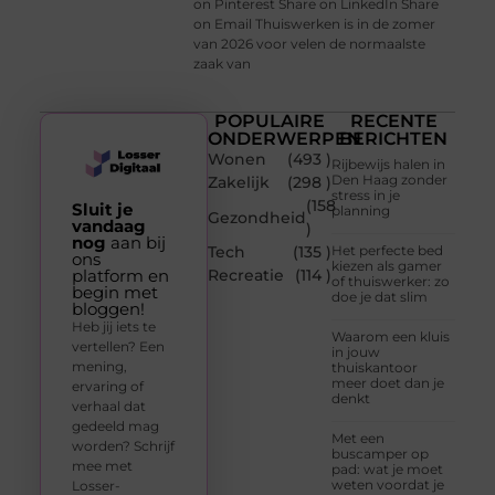
on Pinterest Share on LinkedIn Share
on Email Thuiswerken is in de zomer
van 2026 voor velen de normaalste
zaak van
POPULAIRE
RECENTE
ONDERWERPEN
BERICHTEN
Wonen
(493 )
Rijbewijs halen in
Den Haag zonder
Zakelijk
(298 )
stress in je
(158
Sluit je
planning
Gezondheid
vandaag
)
nog
aan bij
Tech
(135 )
Het perfecte bed
ons
kiezen als gamer
platform en
Recreatie
(114 )
of thuiswerker: zo
begin met
doe je dat slim
bloggen!
Heb jij iets te
Waarom een kluis
vertellen? Een
in jouw
mening,
thuiskantoor
meer doet dan je
ervaring of
denkt
verhaal dat
gedeeld mag
Met een
worden? Schrijf
buscamper op
mee met
pad: wat je moet
weten voordat je
Losser-