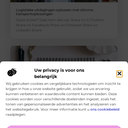
Logistieke uitdagingen oplossen met slimme
transportoplossingen
Goed artikel? Deel hem dan op: Share on X (Twitter)
Share on Facebook Share on Pinterest Share on
LinkedIn Share
Uw privacy is voor ons
belangrijk
Wij gebruiken cookies en vergelijkbare technologieën om inzicht te
krijgen in hoe u onze website gebruikt, zodat we uw ervaring
kunnen verbeteren en waardevolle content kunnen bieden. Deze
cookies worden voor verschillende doeleinden ingezet, zoals het
tonen van gepersonaliseerde advertenties en het analyseren van
De voordelen van het drukken van kalenders voor jouw
het websitegebruik. Voor meer informatie kunt u
ons cookiebeleid
bedrijf!
raadplegen.
Goed artikel? Deel hem dan op: Share on X (Twitter)
Share on Facebook Share on Pinterest Share on
LinkedIn Share