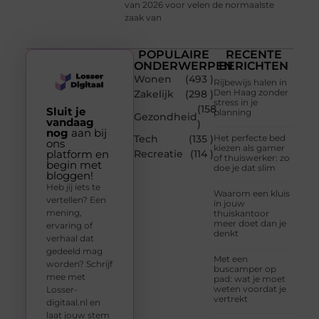
van 2026 voor velen de normaalste
zaak van
POPULAIRE
RECENTE
ONDERWERPEN
BERICHTEN
Wonen
(493 )
Rijbewijs halen in
Den Haag zonder
Zakelijk
(298 )
stress in je
(158
Sluit je
planning
Gezondheid
vandaag
)
nog
aan bij
Tech
(135 )
Het perfecte bed
ons
kiezen als gamer
platform en
Recreatie
(114 )
of thuiswerker: zo
begin met
doe je dat slim
bloggen!
Heb jij iets te
Waarom een kluis
vertellen? Een
in jouw
mening,
thuiskantoor
meer doet dan je
ervaring of
denkt
verhaal dat
gedeeld mag
Met een
worden? Schrijf
buscamper op
mee met
pad: wat je moet
weten voordat je
Losser-
vertrekt
digitaal.nl en
laat jouw stem