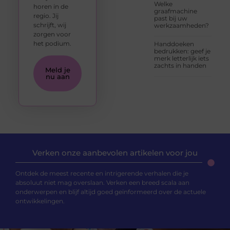
Welke
horen in de
graafmachine
regio. Jij
past bij uw
schrijft, wij
werkzaamheden?
zorgen voor
het podium.
Handdoeken
bedrukken: geef je
merk letterlijk iets
zachts in handen
Meld je
nu aan
Verken onze aanbevolen artikelen voor jou
Ontdek de meest recente en intrigerende verhalen die je
absoluut niet mag overslaan. Verken een breed scala aan
onderwerpen en blijf altijd goed geïnformeerd over de actuele
ontwikkelingen.