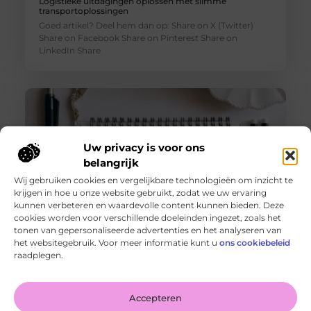
Logistieke uitdagingen oplossen met slimme
transportoplossingen
Goed artikel? Deel hem dan op: Share on X (Twitter)
Share on Facebook Share on Pinterest Share on
LinkedIn Share
Uw privacy is voor ons
belangrijk
Wij gebruiken cookies en vergelijkbare technologieën om inzicht te
krijgen in hoe u onze website gebruikt, zodat we uw ervaring
kunnen verbeteren en waardevolle content kunnen bieden. Deze
cookies worden voor verschillende doeleinden ingezet, zoals het
tonen van gepersonaliseerde advertenties en het analyseren van
De voordelen van het drukken van kalenders voor jouw
het websitegebruik. Voor meer informatie kunt u
ons cookiebeleid
bedrijf!
raadplegen.
Goed artikel? Deel hem dan op: Share on X (Twitter)
Share on Facebook Share on Pinterest Share on
LinkedIn Share
Accepteren