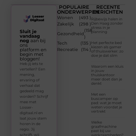
POPULAIRE
RECENTE
ONDERWERPEN
BERICHTEN
Wonen
(493 )
Rijbewijs halen in
Den Haag zonder
Zakelijk
(298 )
stress in je
(158
Sluit je
planning
Gezondheid
vandaag
)
nog
aan bij
Tech
(135 )
Het perfecte bed
ons
kiezen als gamer
platform en
Recreatie
(114 )
of thuiswerker: zo
begin met
doe je dat slim
bloggen!
Heb jij iets te
Waarom een kluis
vertellen? Een
in jouw
mening,
thuiskantoor
meer doet dan je
ervaring of
denkt
verhaal dat
gedeeld mag
Met een
worden? Schrijf
buscamper op
mee met
pad: wat je moet
weten voordat je
Losser-
vertrekt
digitaal.nl en
laat jouw stem
Welke
horen in de
graafmachine
regio. Jij
past bij uw
schrijft, wij
werkzaamheden?