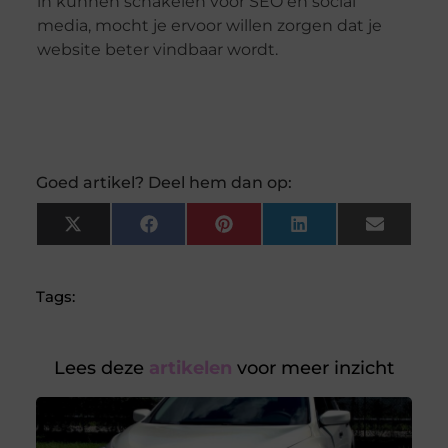
in kunnen schakelen voor SEO en social
media, mocht je ervoor willen zorgen dat je
website beter vindbaar wordt.
Goed artikel? Deel hem dan op:
X
Facebook
Pinterest
LinkedIn
Email
(Twitter)
Tags:
Lees deze
artikelen
voor meer inzicht