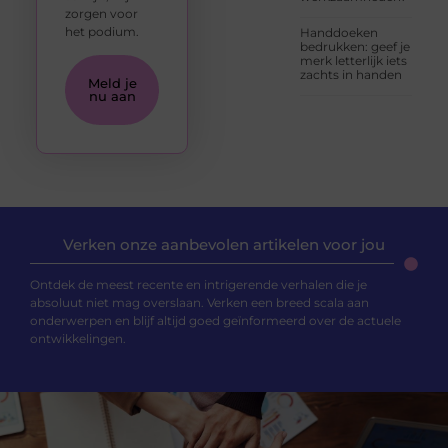
zorgen voor
het podium.
Handdoeken
bedrukken: geef je
merk letterlijk iets
zachts in handen
Meld je
nu aan
Verken onze aanbevolen artikelen voor jou
Ontdek de meest recente en intrigerende verhalen die je
absoluut niet mag overslaan. Verken een breed scala aan
onderwerpen en blijf altijd goed geïnformeerd over de actuele
ontwikkelingen.