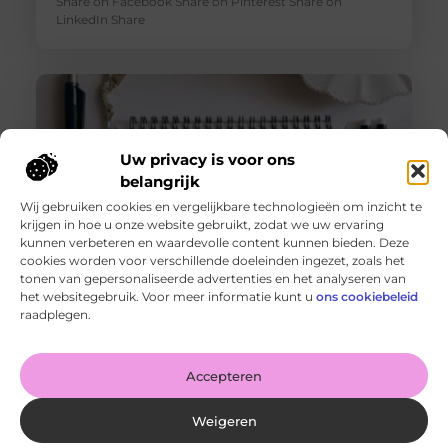
Share on Facebook Share on Pinterest Share on
LinkedIn Share
Uw privacy is voor ons
belangrijk
Wij gebruiken cookies en vergelijkbare technologieën om inzicht te
krijgen in hoe u onze website gebruikt, zodat we uw ervaring
kunnen verbeteren en waardevolle content kunnen bieden. Deze
cookies worden voor verschillende doeleinden ingezet, zoals het
tonen van gepersonaliseerde advertenties en het analyseren van
De voordelen van het drukken van kalenders voor jouw
het websitegebruik. Voor meer informatie kunt u
ons cookiebeleid
bedrijf!
raadplegen.
Goed artikel? Deel hem dan op: Share on X (Twitter)
Share on Facebook Share on Pinterest Share on
LinkedIn Share
Accepteren
Weigeren