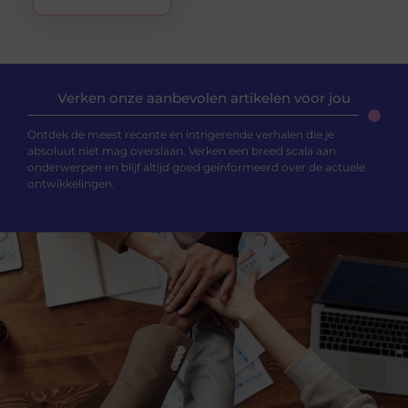
Verken onze aanbevolen artikelen voor jou
Ontdek de meest recente en intrigerende verhalen die je
absoluut niet mag overslaan. Verken een breed scala aan
onderwerpen en blijf altijd goed geïnformeerd over de actuele
ontwikkelingen.