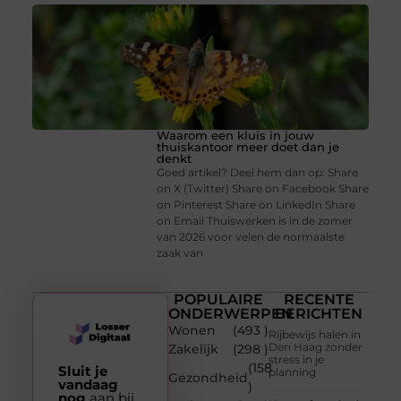
Waarom een kluis in jouw
thuiskantoor meer doet dan je
denkt
Goed artikel? Deel hem dan op: Share
on X (Twitter) Share on Facebook Share
on Pinterest Share on LinkedIn Share
on Email Thuiswerken is in de zomer
van 2026 voor velen de normaalste
zaak van
POPULAIRE
RECENTE
ONDERWERPEN
BERICHTEN
Wonen
(493 )
Rijbewijs halen in
Den Haag zonder
Zakelijk
(298 )
stress in je
(158
Sluit je
planning
Gezondheid
vandaag
)
nog
aan bij