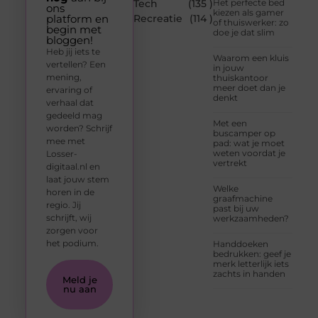
Tech
(135 )
Het perfecte bed
ons
kiezen als gamer
platform en
Recreatie
(114 )
of thuiswerker: zo
begin met
doe je dat slim
bloggen!
Heb jij iets te
Waarom een kluis
vertellen? Een
in jouw
mening,
thuiskantoor
meer doet dan je
ervaring of
denkt
verhaal dat
gedeeld mag
Met een
worden? Schrijf
buscamper op
mee met
pad: wat je moet
weten voordat je
Losser-
vertrekt
digitaal.nl en
laat jouw stem
Welke
horen in de
graafmachine
regio. Jij
past bij uw
schrijft, wij
werkzaamheden?
zorgen voor
het podium.
Handdoeken
bedrukken: geef je
merk letterlijk iets
zachts in handen
Meld je
nu aan