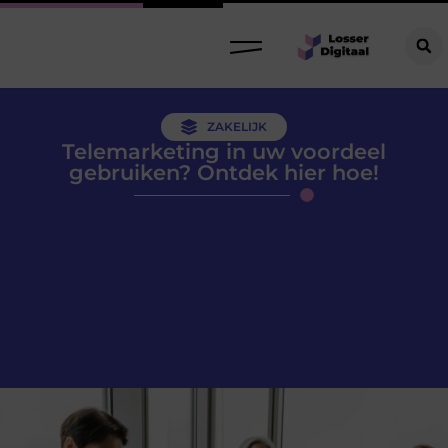
ZAKELIJK
Telemarketing in uw voordeel
gebruiken? Ontdek hier hoe!