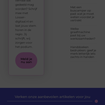
verhaal dat
gedeeld mag
Met een
worden? Schrijf
buscamper op
mee met
pad: wat je moet
weten voordat je
Losser-
vertrekt
digitaal.nl en
laat jouw stem
Welke
horen in de
graafmachine
regio. Jij
past bij uw
schrijft, wij
werkzaamheden?
zorgen voor
het podium.
Handdoeken
bedrukken: geef je
merk letterlijk iets
zachts in handen
Meld je
nu aan
Verken onze aanbevolen artikelen voor jou