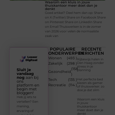
Waarom een kluis in jouw
thuiskantoor meer doet dan je
denkt
Goed artikel? Deel hem dan op: Share
on X (Twitter) Share on Facebook Share
on Pinterest Share on LinkedIn Share
on Email Thuiswerken is in de zomer
van 2026 voor velen de normaalste
zaak van
POPULAIRE
RECENTE
ONDERWERPEN
BERICHTEN
Wonen
(493 )
Rijbewijs halen in
Den Haag zonder
Zakelijk
(298 )
stress in je
(158
Sluit je
planning
Gezondheid
vandaag
)
nog
aan bij
Tech
(135 )
Het perfecte bed
ons
kiezen als gamer
platform en
Recreatie
(114 )
of thuiswerker: zo
begin met
doe je dat slim
bloggen!
Heb jij iets te
Waarom een kluis
vertellen? Een
in jouw
mening,
thuiskantoor
meer doet dan je
ervaring of
denkt