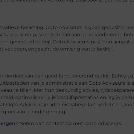
nistratieve belasting. Oqto Adviseurs is goed gepositione
ijn schaalbaar en passen zich aan aan de veranderende be
of een gevestigd bedrijf, Oqto Adviseurs past hun aanpak
ijft verlopen, ongeacht de omvang van je bedrijf.
nderdeel van een goed functionerend bedrijf. Echter, 
uitbesteden van je administratie aan Oqto Adviseurs is 
niveau te tillen. Met hun deskundig advies, tijdsbespare
eid, optimaliseer je je bedrijfsprestaties en leg je de ba
qto Adviseurs je administratieve last verlichten, zodat 
de groei van je onderneming.
bergen
? Neem dan contact op met Oqto Adviseurs.