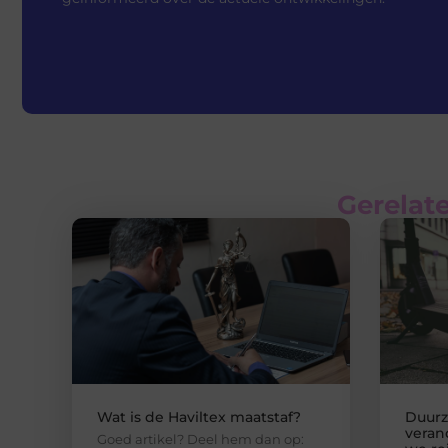
Gerelate
Wat is de Haviltex maatstaf?
Duurz
veran
Goed artikel? Deel hem dan op: