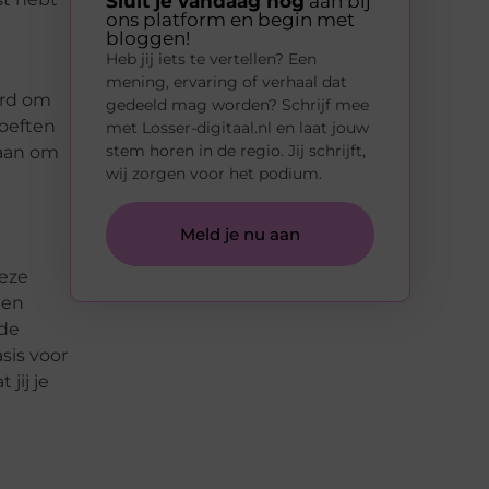
Sluit je vandaag nog
aan bij
ons platform en begin met
bloggen!
Heb jij iets te vertellen? Een
mening, ervaring of verhaal dat
erd om
gedeeld mag worden? Schrijf mee
hoeften
met Losser-digitaal.nl en laat jouw
stem horen in de regio. Jij schrijft,
 aan om
wij zorgen voor het podium.
Meld je nu aan
deze
een
nde
sis voor
jij je