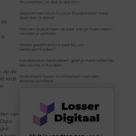
thuiswerker: zo doe je dat slim
Waarom een kluis in jouw thuiskantoor meer
doet dan je denkt
 de
e
Met een buscamper op pad: wat je moet weten
voordat je vertrekt
is
Welke graafmachine past bij uw
werkzaamheden?
Handdoeken bedrukken: geef je merk letterlijk
iets zachts in handen
en op de
Stretchtent huren in Hilversum voor een
it leidt
sfeervol tuinfeest
en
uden van
. Oqto
ijke
st hebt