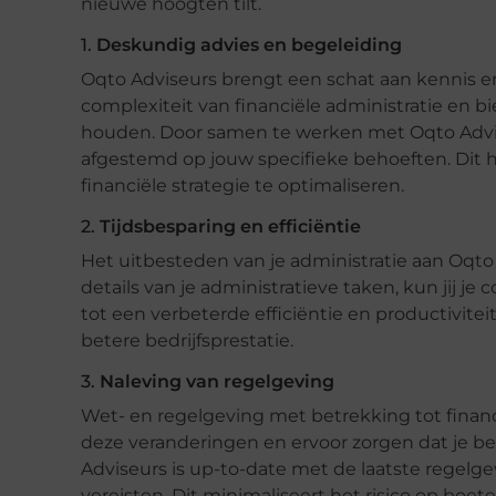
nieuwe hoogten tilt.
1.
Deskundig advies en begeleiding
Oqto Adviseurs brengt een schat aan kennis e
complexiteit van financiële administratie en bi
houden. Door samen te werken met Oqto Adviseu
afgestemd op jouw specifieke behoeften. Dit 
financiële strategie te optimaliseren.
2.
Tijdsbesparing en efficiëntie
Het uitbesteden van je administratie aan Oqto Ad
details van je administratieve taken, kun jij je 
tot een verbeterde efficiëntie en productiviteit
betere bedrijfsprestatie.
3.
Naleving van regelgeving
Wet- en regelgeving met betrekking tot finan
deze veranderingen en ervoor zorgen dat je bed
Adviseurs is up-to-date met de laatste regelgevi
vereisten. Dit minimaliseert het risico op boet