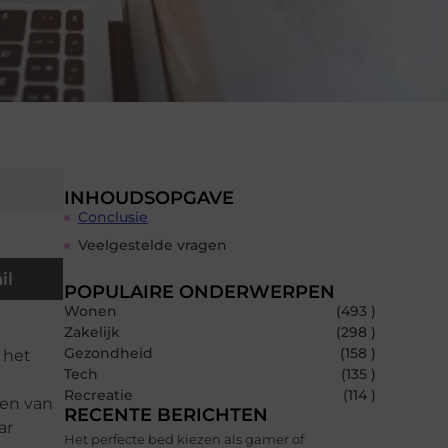
INHOUDSOPGAVE
Conclusie
Veelgestelde vragen
il
POPULAIRE ONDERWERPEN
Wonen
(493 )
Zakelijk
(298 )
Gezondheid
(158 )
 het
Tech
(135 )
Recreatie
(114 )
ten van
RECENTE BERICHTEN
ar
Het perfecte bed kiezen als gamer of