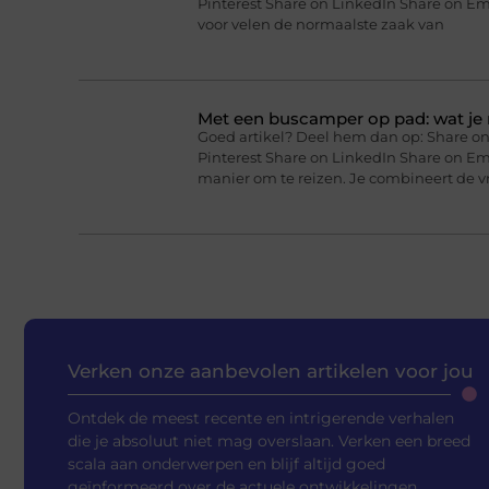
Pinterest Share on LinkedIn Share on Em
voor velen de normaalste zaak van
Met een buscamper op pad: wat je 
Goed artikel? Deel hem dan op: Share on
Pinterest Share on LinkedIn Share on E
manier om te reizen. Je combineert de vr
Verken onze aanbevolen artikelen voor jou
Ontdek de meest recente en intrigerende verhalen
die je absoluut niet mag overslaan. Verken een breed
scala aan onderwerpen en blijf altijd goed
geïnformeerd over de actuele ontwikkelingen.