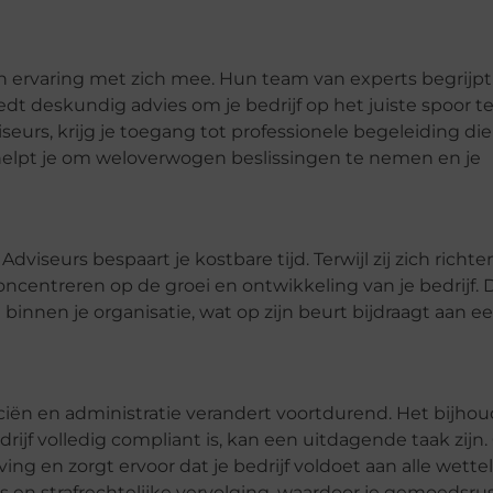
n ervaring met zich mee. Hun team van experts begrijpt
edt deskundig advies om je bedrijf op het juiste spoor t
rs, krijg je toegang tot professionele begeleiding die 
helpt je om weloverwogen beslissingen te nemen en je
viseurs bespaart je kostbare tijd. Terwijl zij zich richt
concentreren op de groei en ontwikkeling van je bedrijf. D
 binnen je organisatie, wat op zijn beurt bijdraagt aan e
ciën en administratie verandert voortdurend. Het bijho
rijf volledig compliant is, kan een uitdagende taak zijn
ng en zorgt ervoor dat je bedrijf voldoet aan alle wettel
es en strafrechtelijke vervolging, waardoor je gemoedsru