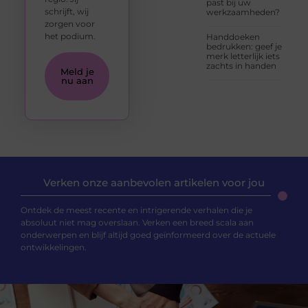
past bij uw
schrijft, wij
werkzaamheden?
zorgen voor
het podium.
Handdoeken
bedrukken: geef je
merk letterlijk iets
zachts in handen
Meld je
nu aan
Verken onze aanbevolen artikelen voor jou
Ontdek de meest recente en intrigerende verhalen die je
absoluut niet mag overslaan. Verken een breed scala aan
onderwerpen en blijf altijd goed geïnformeerd over de actuele
ontwikkelingen.