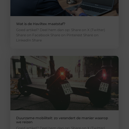
Wat is de Haviltex maatstaf?
Goed artikel? Deel hem dan op: Share on X (Twitter)
Share on Facebook Share on Pinterest Share on
LinkedIn Share
Duurzame mobiliteit: zo verandert de manier waarop
we reizen
Goed artikel? Deel hem dan op: Share on X (Twitter)