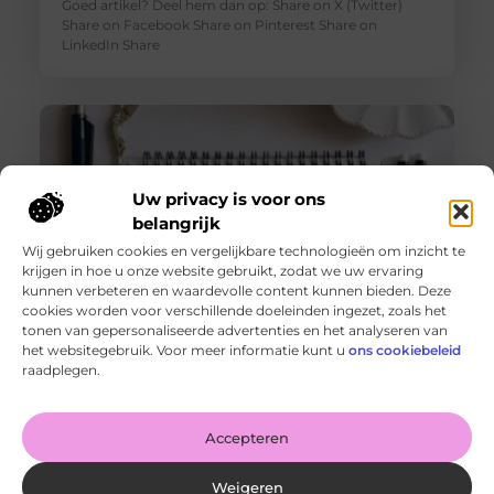
Goed artikel? Deel hem dan op: Share on X (Twitter)
Share on Facebook Share on Pinterest Share on
LinkedIn Share
Uw privacy is voor ons
belangrijk
Wij gebruiken cookies en vergelijkbare technologieën om inzicht te
krijgen in hoe u onze website gebruikt, zodat we uw ervaring
kunnen verbeteren en waardevolle content kunnen bieden. Deze
cookies worden voor verschillende doeleinden ingezet, zoals het
tonen van gepersonaliseerde advertenties en het analyseren van
De voordelen van het drukken van kalenders voor jouw
het websitegebruik. Voor meer informatie kunt u
ons cookiebeleid
bedrijf!
raadplegen.
Goed artikel? Deel hem dan op: Share on X (Twitter)
Share on Facebook Share on Pinterest Share on
LinkedIn Share
Accepteren
Weigeren