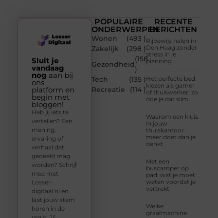
POPULAIRE
RECENTE
ONDERWERPEN
BERICHTEN
Wonen
(493 )
Rijbewijs halen in
Den Haag zonder
Zakelijk
(298 )
stress in je
(158
Sluit je
planning
Gezondheid
vandaag
)
nog
aan bij
Tech
(135 )
Het perfecte bed
ons
kiezen als gamer
platform en
Recreatie
(114 )
of thuiswerker: zo
begin met
doe je dat slim
bloggen!
Heb jij iets te
Waarom een kluis
vertellen? Een
in jouw
mening,
thuiskantoor
meer doet dan je
ervaring of
denkt
verhaal dat
gedeeld mag
Met een
worden? Schrijf
buscamper op
mee met
pad: wat je moet
weten voordat je
Losser-
vertrekt
digitaal.nl en
laat jouw stem
Welke
horen in de
graafmachine
regio. Jij