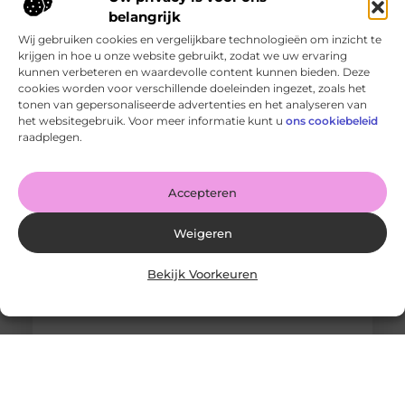
belangrijk
Wij gebruiken cookies en vergelijkbare technologieën om inzicht te
krijgen in hoe u onze website gebruikt, zodat we uw ervaring
kunnen verbeteren en waardevolle content kunnen bieden. Deze
cookies worden voor verschillende doeleinden ingezet, zoals het
tonen van gepersonaliseerde advertenties en het analyseren van
De voordelen van het drukken van kalenders voor jouw
het websitegebruik. Voor meer informatie kunt u
ons cookiebeleid
bedrijf!
raadplegen.
Goed artikel? Deel hem dan op: Share on X (Twitter)
Share on Facebook Share on Pinterest Share on
LinkedIn Share
Accepteren
Weigeren
Bekijk Voorkeuren