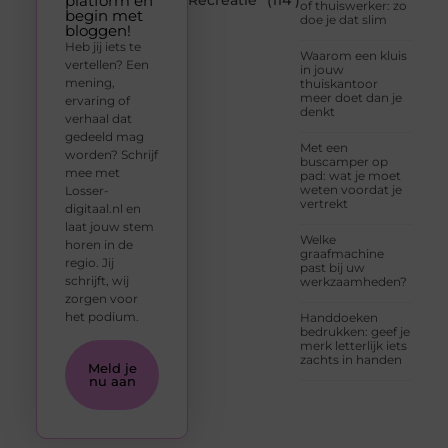
platform en
Recreatie
(114 )
of thuiswerker: zo
begin met
doe je dat slim
bloggen!
Heb jij iets te
Waarom een kluis
vertellen? Een
in jouw
mening,
thuiskantoor
meer doet dan je
ervaring of
denkt
verhaal dat
gedeeld mag
Met een
worden? Schrijf
buscamper op
mee met
pad: wat je moet
weten voordat je
Losser-
vertrekt
digitaal.nl en
laat jouw stem
Welke
horen in de
graafmachine
regio. Jij
past bij uw
schrijft, wij
werkzaamheden?
zorgen voor
het podium.
Handdoeken
bedrukken: geef je
merk letterlijk iets
zachts in handen
Meld je
nu aan