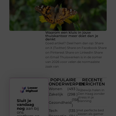
Waarom een kluis in jouw
thuiskantoor meer doet dan je
denkt
Goed artikel? Deel hem dan op: Share
on X (Twitter) Share on Facebook Share
on Pinterest Share on LinkedIn Share
on Email Thuiswerken is in de zomer
van 2026 voor velen de normaalste
zaak van
POPULAIRE
RECENTE
ONDERWERPEN
BERICHTEN
Wonen
(493 )
Rijbewijs halen in
Den Haag zonder
Zakelijk
(298 )
stress in je
(158
Sluit je
planning
Gezondheid
vandaag
)
nog
aan bij
Tech
(135 )
Het perfecte bed
ons
kiezen als gamer