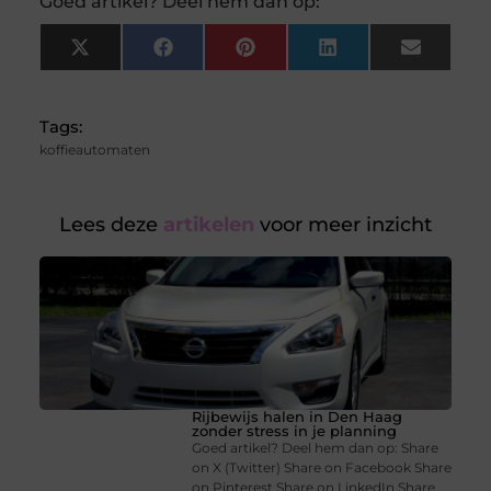
Goed artikel? Deel hem dan op:
X
Facebook
Pinterest
LinkedIn
Email
(Twitter)
Tags:
koffieautomaten
Lees deze
artikelen
voor meer inzicht
Rijbewijs halen in Den Haag
zonder stress in je planning
Goed artikel? Deel hem dan op: Share
on X (Twitter) Share on Facebook Share
on Pinterest Share on LinkedIn Share