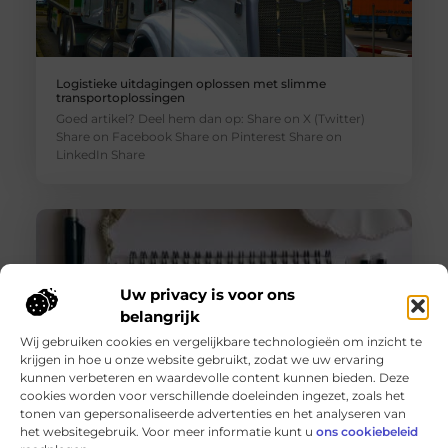
Logistieke uitdagingen oplossen met slimme
transportoplossingen
Goed artikel? Deel hem dan op: Share on X (Twitter)
Share on Facebook Share on Pinterest Share on
LinkedIn Share
Uw privacy is voor ons
belangrijk
Wij gebruiken cookies en vergelijkbare technologieën om inzicht te
krijgen in hoe u onze website gebruikt, zodat we uw ervaring
kunnen verbeteren en waardevolle content kunnen bieden. Deze
cookies worden voor verschillende doeleinden ingezet, zoals het
tonen van gepersonaliseerde advertenties en het analyseren van
De voordelen van het drukken van kalenders voor jouw
het websitegebruik. Voor meer informatie kunt u
ons cookiebeleid
bedrijf!