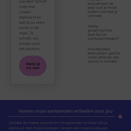
worden? Schrijf
buscamper op
mee met
pad: wat je moet
weten voordat je
Losser-
vertrekt
digitaal.nl en
laat jouw stem
Welke
horen in de
graafmachine
regio. Jij
past bij uw
schrijft, wij
werkzaamheden?
zorgen voor
het podium.
Handdoeken
bedrukken: geef je
merk letterlijk iets
zachts in handen
Meld je
nu aan
Verken onze aanbevolen artikelen voor jou
Ontdek de meest recente en intrigerende verhalen die je
absoluut niet mag overslaan. Verken een breed scala aan