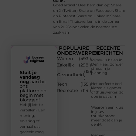
denkt
Goed artikel? Deel hem dan op: Share
on X (Twitter) Share on Facebook Share
on Pinterest Share on LinkedIn Share
on Email Thuiswerken is in de zomer
van 2026 voor velen de normaalste
zaak van
POPULAIRE
RECENTE
ONDERWERPEN
BERICHTEN
Wonen
(493 )
Rijbewijs halen in
Den Haag zonder
Zakelijk
(298 )
stress in je
(158
Sluit je
planning
Gezondheid
vandaag
)
nog
aan bij
Tech
(135 )
Het perfecte bed
ons
kiezen als gamer
platform en
Recreatie
(114 )
of thuiswerker: zo
begin met
doe je dat slim
bloggen!
Heb jij iets te
Waarom een kluis
vertellen? Een
in jouw
mening,
thuiskantoor
meer doet dan je
ervaring of
denkt
verhaal dat
gedeeld mag
Met een