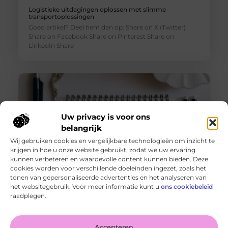
Logistieke uitdagingen oplossen met slimme
transportoplossingen
Goed artikel? Deel hem dan op: Share on X (Twitter)
Share on Facebook Share on Pinterest Share on
LinkedIn Share
Uw privacy is voor ons
belangrijk
Wij gebruiken cookies en vergelijkbare technologieën om inzicht te
krijgen in hoe u onze website gebruikt, zodat we uw ervaring
kunnen verbeteren en waardevolle content kunnen bieden. Deze
cookies worden voor verschillende doeleinden ingezet, zoals het
tonen van gepersonaliseerde advertenties en het analyseren van
De voordelen van het drukken van kalenders voor jouw
het websitegebruik. Voor meer informatie kunt u
ons cookiebeleid
bedrijf!
raadplegen.
Goed artikel? Deel hem dan op: Share on X (Twitter)
Share on Facebook Share on Pinterest Share on
LinkedIn Share
Accepteren