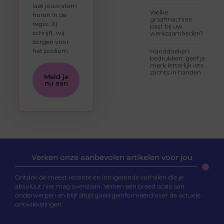
laat jouw stem
Welke
horen in de
graafmachine
regio. Jij
past bij uw
schrijft, wij
werkzaamheden?
zorgen voor
het podium.
Handdoeken
bedrukken: geef je
merk letterlijk iets
zachts in handen
Meld je
nu aan
Verken onze aanbevolen artikelen voor jou
Ontdek de meest recente en intrigerende verhalen die je
absoluut niet mag overslaan. Verken een breed scala aan
onderwerpen en blijf altijd goed geïnformeerd over de actuele
ontwikkelingen.