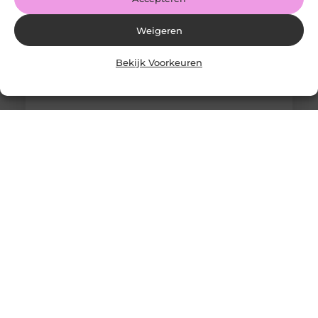
Weigeren
Bekijk Voorkeuren
Solliciteer vandaag nog op een vacature
werkvoorbereider en ga werken in de bouw
Goed artikel? Deel hem dan op: Share on X (Twitter)
Share on Facebook Share on Pinterest Share on
LinkedIn Share