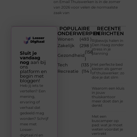
on Email Thuiswerken is in de zomer
van 2026 voor velen de normaalste
zaak van
POPULAIRE
RECENTE
ONDERWERPEN
BERICHTEN
Wonen
(493 )
Rijbewijs halen in
Den Haag zonder
Zakelijk
(298 )
stress in je
(158
Sluit je
planning
Gezondheid
vandaag
)
nog
aan bij
Tech
(135 )
Het perfecte bed
ons
kiezen als gamer
platform en
Recreatie
(114 )
of thuiswerker: zo
begin met
doe je dat slim
bloggen!
Heb jij iets te
Waarom een kluis
vertellen? Een
in jouw
mening,
thuiskantoor
meer doet dan je
ervaring of
denkt
verhaal dat
gedeeld mag
Met een
worden? Schrijf
buscamper op
mee met
pad: wat je moet
weten voordat je
Losser-
vertrekt
digitaal.nl en