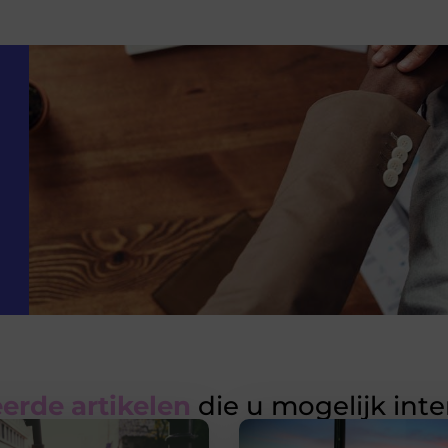
erde artikelen
die u mogelijk int