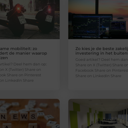
ame mobiliteit: zo
Zo kies je de beste zakeli
dert de manier waarop
investering in het buite
izen
Goed artikel? Deel hem dan
rtikel? Deel hem dan op:
Share on X (Twitter) Share o
on X (Twitter) Share on
Facebook Share on Pinteres
ok Share on Pinterest
Share on LinkedIn Share
on LinkedIn Share