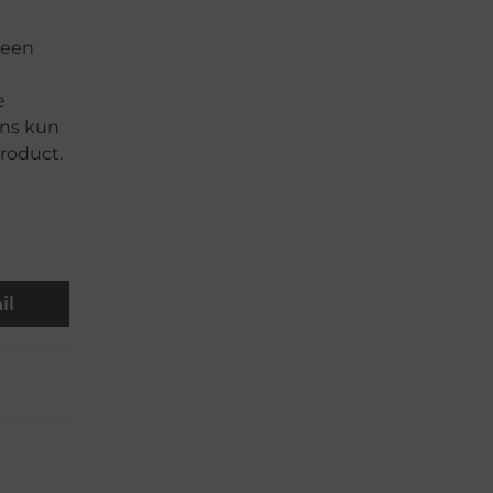
 een
e
e
ons kun
product.
il