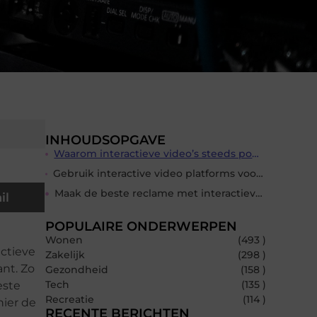
INHOUDSOPGAVE
Waarom interactieve video’s steeds populairder worden
Gebruik interactive video platforms voor het maken van interactieve films
Maak de beste reclame met interactieve video’s
il
POPULAIRE ONDERWERPEN
Wonen
(493 )
actieve
Zakelijk
(298 )
ant. Zo
Gezondheid
(158 )
Tech
(135 )
este
Recreatie
(114 )
nier de
RECENTE BERICHTEN