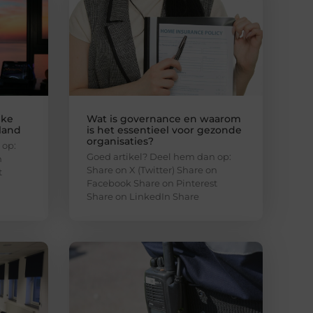
jke
Wat is governance en waarom
nland
is het essentieel voor gezonde
organisaties?
 op:
Goed artikel? Deel hem dan op:
n
Share on X (Twitter) Share on
t
Facebook Share on Pinterest
Share on LinkedIn Share