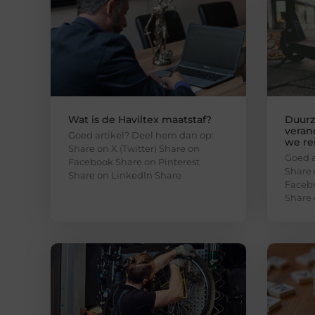
Wat is de Haviltex maatstaf?
Duurz
veran
Goed artikel? Deel hem dan op:
we re
Share on X (Twitter) Share on
Goed a
Facebook Share on Pinterest
Share 
Share on LinkedIn Share
Facebo
Share 