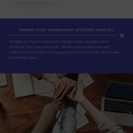
Verken onze aanbevolen artikelen voor jou
Ontdek de meest recente en intrigerende verhalen die je
absoluut niet mag overslaan. Verken een breed scala aan
onderwerpen en blijf altijd goed geïnformeerd over de actuele
ontwikkelingen.