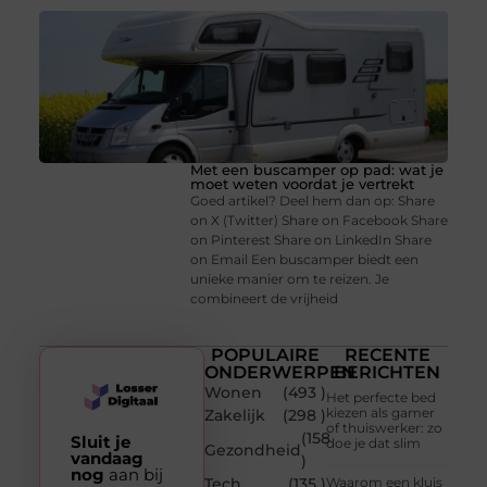
Met een buscamper op pad: wat je
moet weten voordat je vertrekt
Goed artikel? Deel hem dan op: Share
on X (Twitter) Share on Facebook Share
on Pinterest Share on LinkedIn Share
on Email Een buscamper biedt een
unieke manier om te reizen. Je
combineert de vrijheid
POPULAIRE
RECENTE
ONDERWERPEN
BERICHTEN
Wonen
(493 )
Het perfecte bed
kiezen als gamer
Zakelijk
(298 )
of thuiswerker: zo
(158
Sluit je
doe je dat slim
Gezondheid
vandaag
)
nog
aan bij
Tech
(135 )
Waarom een kluis