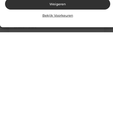
Weigeren
Solliciteer vandaag nog op een vacature
werkvoorbereider en ga werken in de bouw
Bekijk Voorkeuren
Goed artikel? Deel hem dan op: Share on X (Twitter)
Share on Facebook Share on Pinterest Share on
LinkedIn Share
Trends in zakelijke evenementen: wat werkt in 2025?
Goed artikel? Deel hem dan op: Share on X (Twitter)
Share on Facebook Share on Pinterest Share on
LinkedIn Share