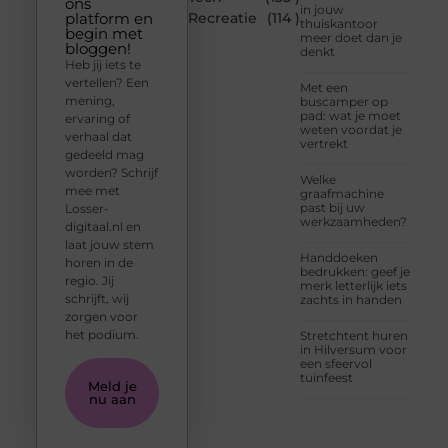
ons
in jouw
platform en
Recreatie
(114 )
thuiskantoor
begin met
meer doet dan je
bloggen!
denkt
Heb jij iets te
vertellen? Een
Met een
mening,
buscamper op
pad: wat je moet
ervaring of
weten voordat je
verhaal dat
vertrekt
gedeeld mag
worden? Schrijf
Welke
mee met
graafmachine
past bij uw
Losser-
werkzaamheden?
digitaal.nl en
laat jouw stem
Handdoeken
horen in de
bedrukken: geef je
regio. Jij
merk letterlijk iets
schrijft, wij
zachts in handen
zorgen voor
het podium.
Stretchtent huren
in Hilversum voor
een sfeervol
tuinfeest
Meld je
nu aan