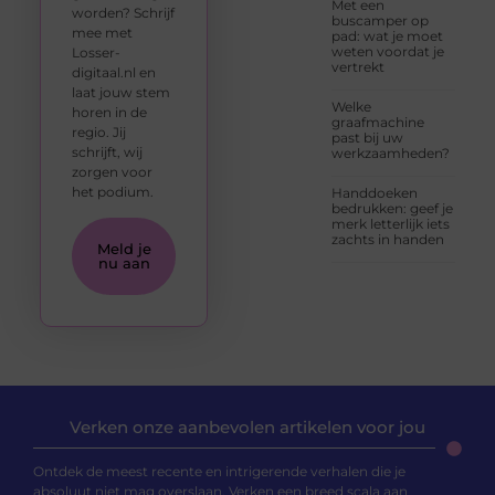
Met een
worden? Schrijf
buscamper op
mee met
pad: wat je moet
weten voordat je
Losser-
vertrekt
digitaal.nl en
laat jouw stem
Welke
horen in de
graafmachine
regio. Jij
past bij uw
schrijft, wij
werkzaamheden?
zorgen voor
het podium.
Handdoeken
bedrukken: geef je
merk letterlijk iets
zachts in handen
Meld je
nu aan
Verken onze aanbevolen artikelen voor jou
Ontdek de meest recente en intrigerende verhalen die je
absoluut niet mag overslaan. Verken een breed scala aan