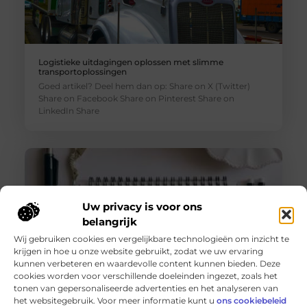
Logistieke uitdagingen oplossen met slimme
transportoplossingen
Goed artikel? Deel hem dan op: Share on X (Twitter)
Share on Facebook Share on Pinterest Share on
LinkedIn Share
Uw privacy is voor ons
belangrijk
Wij gebruiken cookies en vergelijkbare technologieën om inzicht te
krijgen in hoe u onze website gebruikt, zodat we uw ervaring
kunnen verbeteren en waardevolle content kunnen bieden. Deze
cookies worden voor verschillende doeleinden ingezet, zoals het
tonen van gepersonaliseerde advertenties en het analyseren van
De voordelen van het drukken van kalenders voor jouw
het websitegebruik. Voor meer informatie kunt u
ons cookiebeleid
bedrijf!