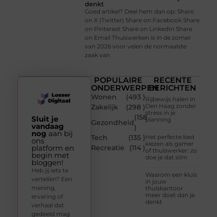
denkt
Goed artikel? Deel hem dan op: Share
on X (Twitter) Share on Facebook Share
on Pinterest Share on LinkedIn Share
on Email Thuiswerken is in de zomer
van 2026 voor velen de normaalste
zaak van
POPULAIRE
RECENTE
ONDERWERPEN
BERICHTEN
Wonen
(493 )
Rijbewijs halen in
Den Haag zonder
Zakelijk
(298 )
stress in je
(158
Sluit je
planning
Gezondheid
vandaag
)
nog
aan bij
Tech
(135 )
Het perfecte bed
ons
kiezen als gamer
platform en
Recreatie
(114 )
of thuiswerker: zo
begin met
doe je dat slim
bloggen!
Heb jij iets te
Waarom een kluis
vertellen? Een
in jouw
mening,
thuiskantoor
meer doet dan je
ervaring of
denkt
verhaal dat
gedeeld mag