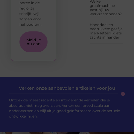
Welke
horen in de
graafmachine
regio. Jij
past bij uw
schrijft, wij
werkzaamheden?
zorgen voor
het podium.
Handdoeken
bedrukken: geef je
merk letterlijk iets
zachts in handen
Meld je
nu aan
Verken onze aanbevolen artikelen voor jou
Ontdek de meest recente en intrigerende verhalen die je
absoluut niet mag overslaan. Verken een breed scala aan
onderwerpen en blijf altijd goed geïnformeerd over de actuele
ontwikkelingen.