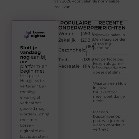
van 2026 voor velen de normaalste
zaak van
POPULAIRE
RECENTE
ONDERWERPEN
BERICHTEN
Wonen
(493 )
Rijbewijs halen in
Den Haag zonder
Zakelijk
(298 )
stress in je
(158
Sluit je
planning
Gezondheid
vandaag
)
nog
aan bij
Tech
(135 )
Het perfecte bed
ons
kiezen als gamer
platform en
Recreatie
(114 )
of thuiswerker: zo
begin met
doe je dat slim
bloggen!
Heb jij iets te
Waarom een kluis
vertellen? Een
in jouw
mening,
thuiskantoor
meer doet dan je
ervaring of
denkt
verhaal dat
gedeeld mag
Met een
worden? Schrijf
buscamper op
mee met
pad: wat je moet
weten voordat je
Losser-
vertrekt
digitaal.nl en
laat jouw stem