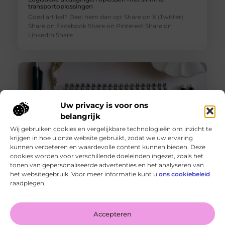
transportoplossingen
Goed artikel? Deel hem dan op: Share on X (Twitter)
Share on Facebook Share on Pinterest Share on
LinkedIn Share
Uw privacy is voor ons
belangrijk
Wij gebruiken cookies en vergelijkbare technologieën om inzicht te
krijgen in hoe u onze website gebruikt, zodat we uw ervaring
kunnen verbeteren en waardevolle content kunnen bieden. Deze
cookies worden voor verschillende doeleinden ingezet, zoals het
tonen van gepersonaliseerde advertenties en het analyseren van
De voordelen van het drukken van kalenders voor jouw
het websitegebruik. Voor meer informatie kunt u
ons cookiebeleid
bedrijf!
raadplegen.
Goed artikel? Deel hem dan op: Share on X (Twitter)
Share on Facebook Share on Pinterest Share on
LinkedIn Share
Accepteren