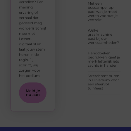
vertellen? Een
Met een
mening,
buscamper op
pad: wat je moet
ervaring of
weten voordat je
verhaal dat
vertrekt
gedeeld mag
worden? Schrijf
Welke
mee met
graafmachine
past bij uw
Losser-
werkzaamheden?
digitaal.nl en
laat jouw stem
Handdoeken
horen in de
bedrukken: geef je
regio. Jij
merk letterlijk iets
schrijft, wij
zachts in handen
zorgen voor
het podium.
Stretchtent huren
in Hilversum voor
een sfeervol
tuinfeest
Meld je
nu aan