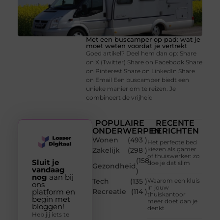
Met een buscamper op pad: wat je
moet weten voordat je vertrekt
Goed artikel? Deel hem dan op: Share
on X (Twitter) Share on Facebook Share
on Pinterest Share on LinkedIn Share
on Email Een buscamper biedt een
unieke manier om te reizen. Je
combineert de vrijheid
POPULAIRE
RECENTE
ONDERWERPEN
BERICHTEN
Wonen
(493 )
Het perfecte bed
kiezen als gamer
Zakelijk
(298 )
of thuiswerker: zo
(158
Sluit je
doe je dat slim
Gezondheid
vandaag
)
nog
aan bij
Tech
(135 )
Waarom een kluis
ons
in jouw
platform en
Recreatie
(114 )
thuiskantoor
begin met
meer doet dan je
bloggen!
denkt
Heb jij iets te