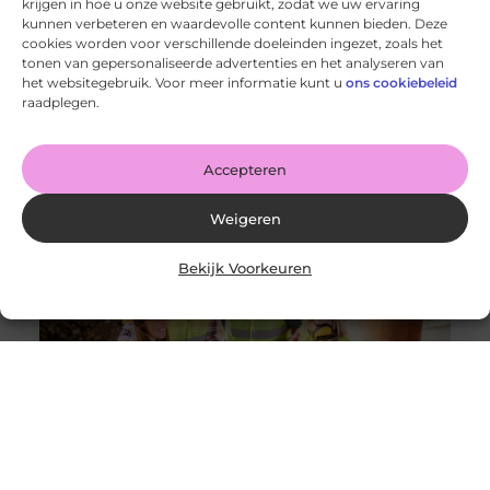
krijgen in hoe u onze website gebruikt, zodat we uw ervaring
kunnen verbeteren en waardevolle content kunnen bieden. Deze
cookies worden voor verschillende doeleinden ingezet, zoals het
tonen van gepersonaliseerde advertenties en het analyseren van
De voordelen van het drukken van kalenders voor jouw
het websitegebruik. Voor meer informatie kunt u
ons cookiebeleid
bedrijf!
raadplegen.
Goed artikel? Deel hem dan op: Share on X (Twitter)
Share on Facebook Share on Pinterest Share on
LinkedIn Share
Accepteren
Weigeren
Bekijk Voorkeuren
Solliciteer vandaag nog op een vacature
werkvoorbereider en ga werken in de bouw
Goed artikel? Deel hem dan op: Share on X (Twitter)