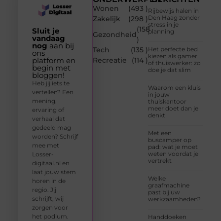
Wonen
(493 )
Rijbewijs halen in
Den Haag zonder
Zakelijk
(298 )
stress in je
(158
Sluit je
planning
Gezondheid
vandaag
)
nog
aan bij
Tech
(135 )
Het perfecte bed
ons
kiezen als gamer
platform en
Recreatie
(114 )
of thuiswerker: zo
begin met
doe je dat slim
bloggen!
Heb jij iets te
Waarom een kluis
vertellen? Een
in jouw
mening,
thuiskantoor
meer doet dan je
ervaring of
denkt
verhaal dat
gedeeld mag
Met een
worden? Schrijf
buscamper op
mee met
pad: wat je moet
weten voordat je
Losser-
vertrekt
digitaal.nl en
laat jouw stem
Welke
horen in de
graafmachine
regio. Jij
past bij uw
schrijft, wij
werkzaamheden?
zorgen voor
het podium.
Handdoeken