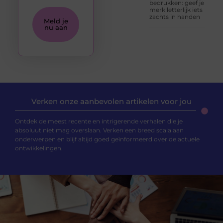
bedrukken: geef je
merk letterlijk iets
zachts in handen
Meld je
nu aan
Verken onze aanbevolen artikelen voor jou
Ontdek de meest recente en intrigerende verhalen die je
absoluut niet mag overslaan. Verken een breed scala aan
onderwerpen en blijf altijd goed geïnformeerd over de actuele
ontwikkelingen.