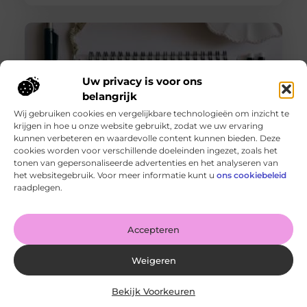
Uw privacy is voor ons
belangrijk
Wij gebruiken cookies en vergelijkbare technologieën om inzicht te
krijgen in hoe u onze website gebruikt, zodat we uw ervaring
kunnen verbeteren en waardevolle content kunnen bieden. Deze
cookies worden voor verschillende doeleinden ingezet, zoals het
tonen van gepersonaliseerde advertenties en het analyseren van
De voordelen van het drukken van kalenders voor jouw
het websitegebruik. Voor meer informatie kunt u
ons cookiebeleid
bedrijf!
raadplegen.
Goed artikel? Deel hem dan op: Share on X (Twitter)
Share on Facebook Share on Pinterest Share on
LinkedIn Share
Accepteren
Weigeren
Bekijk Voorkeuren