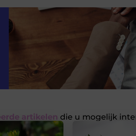
erde artikelen
die u mogelijk int