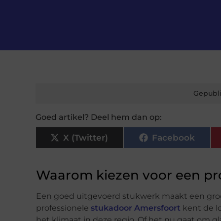
Gepubli
Goed artikel? Deel hem dan op:
X (Twitter)
Facebook
Waarom kiezen voor een pro
Een goed uitgevoerd stukwerk maakt een groot
professionele
stukadoor Amersfoort
kent de l
het klimaat in deze regio. Of het nu gaat om gl