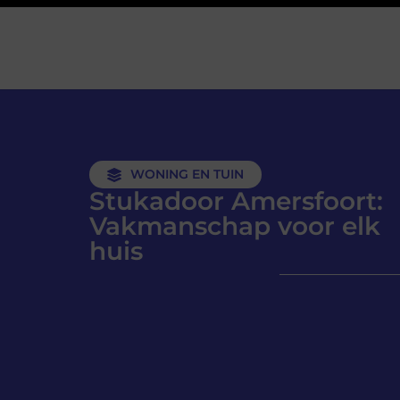
WONING EN TUIN
Stukadoor Amersfoort:
Vakmanschap voor elk
huis