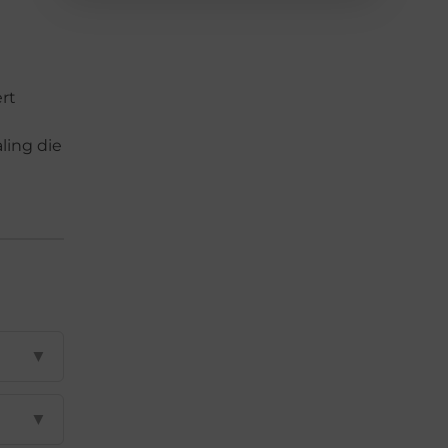
rt
ling die
▼
▼