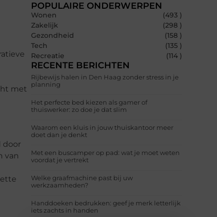
POPULAIRE ONDERWERPEN
Wonen
(493 )
Zakelijk
(298 )
Gezondheid
(158 )
Tech
(135 )
ratieve
Recreatie
(114 )
RECENTE BERICHTEN
n
Rijbewijs halen in Den Haag zonder stress in je
planning
cht met
Het perfecte bed kiezen als gamer of
thuiswerker: zo doe je dat slim
Waarom een kluis in jouw thuiskantoor meer
doet dan je denkt
d door
Met een buscamper op pad: wat je moet weten
n van
voordat je vertrekt
Welke graafmachine past bij uw
nette
werkzaamheden?
Handdoeken bedrukken: geef je merk letterlijk
iets zachts in handen