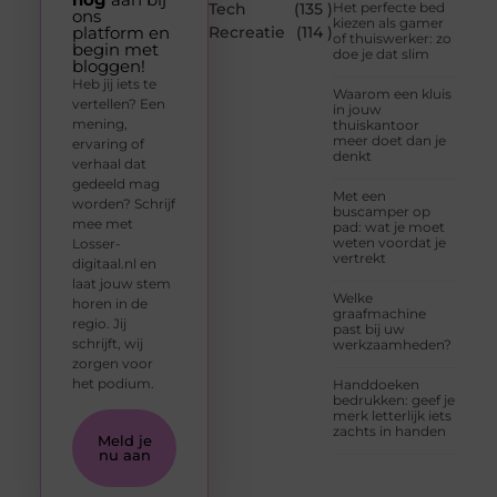
Tech
(135 )
Het perfecte bed
ons
kiezen als gamer
platform en
Recreatie
(114 )
of thuiswerker: zo
begin met
doe je dat slim
bloggen!
Heb jij iets te
Waarom een kluis
vertellen? Een
in jouw
mening,
thuiskantoor
meer doet dan je
ervaring of
denkt
verhaal dat
gedeeld mag
Met een
worden? Schrijf
buscamper op
mee met
pad: wat je moet
weten voordat je
Losser-
vertrekt
digitaal.nl en
laat jouw stem
Welke
horen in de
graafmachine
regio. Jij
past bij uw
schrijft, wij
werkzaamheden?
zorgen voor
het podium.
Handdoeken
bedrukken: geef je
merk letterlijk iets
zachts in handen
Meld je
nu aan