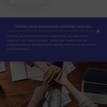
Verken onze aanbevolen artikelen voor jou
Ontdek de meest recente en intrigerende verhalen die je
absoluut niet mag overslaan. Verken een breed scala aan
onderwerpen en blijf altijd goed geïnformeerd over de actuele
ontwikkelingen.