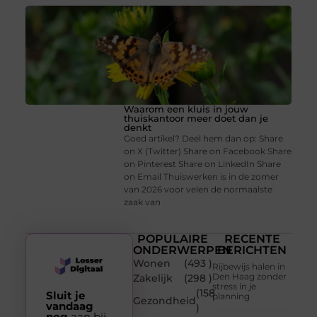
Waarom een kluis in jouw
thuiskantoor meer doet dan je
denkt
Goed artikel? Deel hem dan op: Share
on X (Twitter) Share on Facebook Share
on Pinterest Share on LinkedIn Share
on Email Thuiswerken is in de zomer
van 2026 voor velen de normaalste
zaak van
POPULAIRE
RECENTE
ONDERWERPEN
BERICHTEN
Wonen
(493 )
Rijbewijs halen in
Den Haag zonder
Zakelijk
(298 )
stress in je
(158
Sluit je
planning
Gezondheid
vandaag
)
nog
aan bij