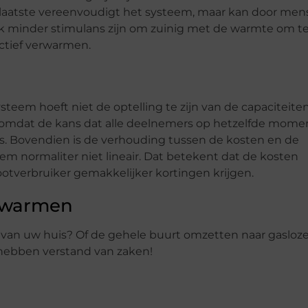
t laatste vereenvoudigt het systeem, maar kan door men
k minder stimulans zijn om zuinig met de warmte om te
ectief verwarmen.
steem hoeft niet de optelling te zijn van de capaciteite
ijn, omdat de kans dat alle deelnemers op hetzelfde mome
is. Bovendien is de verhouding tussen de kosten en de
em normaliter niet lineair. Dat betekent dat de kosten
otverbruiker gemakkelijker kortingen krijgen.
erwarmen
n van uw huis? Of de gehele buurt omzetten naar gasloz
j hebben verstand van zaken!