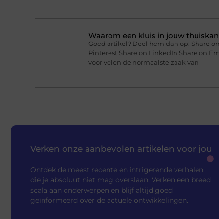
Waarom een kluis in jouw thuiskan
Goed artikel? Deel hem dan op: Share on
Pinterest Share on LinkedIn Share on Em
voor velen de normaalste zaak van
Verken onze aanbevolen artikelen voor jou
Ontdek de meest recente en intrigerende verhalen
die je absoluut niet mag overslaan. Verken een breed
scala aan onderwerpen en blijf altijd goed
geïnformeerd over de actuele ontwikkelingen.