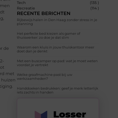
Tech
(135 )
armen
Recreatie
(114 )
rdt
RECENTE BERICHTEN
g,
Rijbewijs halen in Den Haag zonder stress in je
planning
Het perfecte bed kiezen als gamer of
thuiswerker: zo doe je dat slim
Waarom een kluis in jouw thuiskantoor meer
or de
doet dan je denkt
2-
Met een buscamper op pad: wat je moet weten
voordat je vertrekt
oot
erd met
Welke graafmachine past bij uw
werkzaamheden?
n huizen
iging.
Handdoeken bedrukken: geef je merk letterlijk
iets zachts in handen