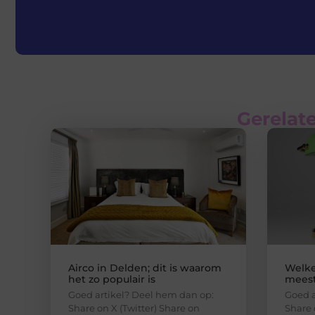
Gerelate
Airco in Delden; dit is waarom
Welke
het zo populair is
meest
Goed artikel? Deel hem dan op:
Goed a
Share on X (Twitter) Share on
Share 