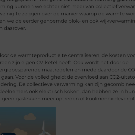
arming kunnen we echter niet meer van collectief verw
 weinig te zeggen over de manier waarop de warmte wo
len we de eerder genoemde blok- en ook wijkverwarmin
n daarover.
 door de warmteproductie te centraliseren, de kosten vo
reen zijn eigen CV-ketel heeft. Ook wordt het door de
n energiebesparende maatregelen en mede daardoor de CO
 gaan. Voor de volledigheid: de overvloed aan CO2-uitst
andering. De collectieve verwarming kan zijn gecombine
 deelnemers ook elektrisch koken, dan hebben ze in hu
 geen gaslekken meer optreden of koolmonoxidevergift