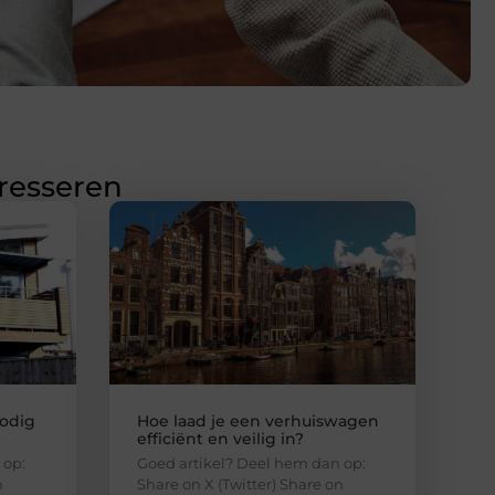
eresseren
odig
Hoe laad je een verhuiswagen
efficiënt en veilig in?
 op:
Goed artikel? Deel hem dan op:
n
Share on X (Twitter) Share on