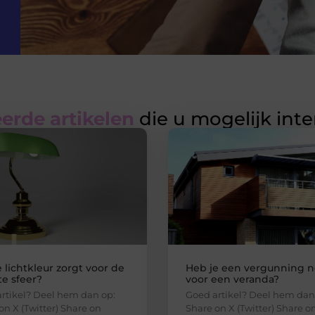
erde artikelen
die u mogelijk int
 lichtkleur zorgt voor de
Heb je een vergunning n
e sfeer?
voor een veranda?
rtikel? Deel hem dan op:
Goed artikel? Deel hem dan
on X (Twitter) Share on
Share on X (Twitter) Share o