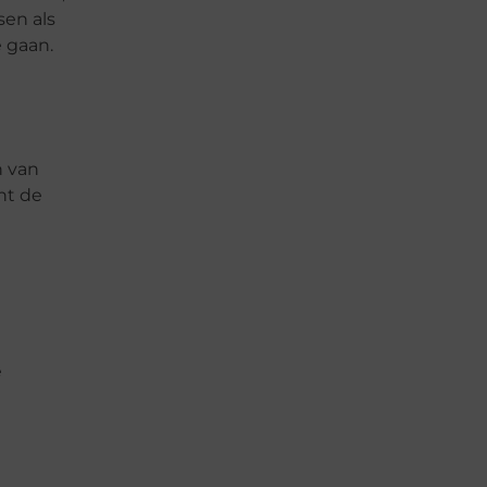
sen als
 gaan.
n van
nt de
e