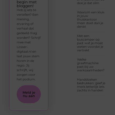
begin met
doe je dat slim
bloggen!
Heb jij iets te
Waarom een kluis
vertellen? Een
in jouw
mening,
thuiskantoor
meer doet dan je
ervaring of
denkt
verhaal dat
gedeeld mag
Met een
worden? Schrijf
buscamper op
mee met
pad: wat je moet
weten voordat je
Losser-
vertrekt
digitaal.nl en
laat jouw stem
Welke
horen in de
graafmachine
regio. Jij
past bij uw
schrijft, wij
werkzaamheden?
zorgen voor
het podium.
Handdoeken
bedrukken: geef je
merk letterlijk iets
zachts in handen
Meld je
nu aan