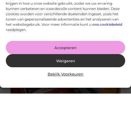
krijgen in hoe u onze website gebruikt, zodat we uw ervaring
kunnen verbeteren en waardevolle content kunnen bieden. Deze
cookies worden voor verschillende doeleinden ingezet, zoals het
tonen van gepersonaliseerde advertenties en het analyseren van
Wanneer schakel je een glaszetter in en wat kun je van
het websitegebruik. Voor meer informatie kunt u
ons cookiebeleid
hem verwachten?
raadplegen.
Goed artikel? Deel hem dan op: Share on X (Twitter)
Share on Facebook Share on Pinterest Share on
LinkedIn Share
Accepteren
Weigeren
Bekijk Voorkeuren
Originele vs. universele stofzuigerzakken: wat is beter?
Goed artikel? Deel hem dan op: Share on X (Twitter)