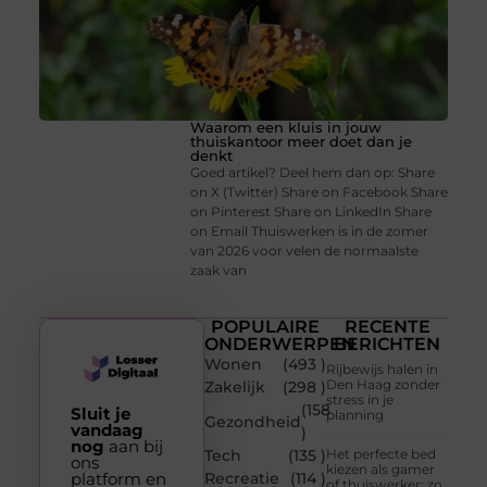
Waarom een kluis in jouw
thuiskantoor meer doet dan je
denkt
Goed artikel? Deel hem dan op: Share
on X (Twitter) Share on Facebook Share
on Pinterest Share on LinkedIn Share
on Email Thuiswerken is in de zomer
van 2026 voor velen de normaalste
zaak van
POPULAIRE
RECENTE
ONDERWERPEN
BERICHTEN
Wonen
(493 )
Rijbewijs halen in
Den Haag zonder
Zakelijk
(298 )
stress in je
(158
Sluit je
planning
Gezondheid
vandaag
)
nog
aan bij
Tech
(135 )
Het perfecte bed
ons
kiezen als gamer
platform en
Recreatie
(114 )
of thuiswerker: zo