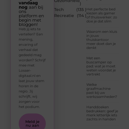
Gezondheid
vandaag
)
nog
aan bij
Tech
(135 )
Het perfecte bed
ons
kiezen als gamer
platform en
Recreatie
(114 )
of thuiswerker: zo
begin met
doe je dat slim
bloggen!
Heb jij iets te
Waarom een kluis
vertellen? Een
in jouw
mening,
thuiskantoor
meer doet dan je
ervaring of
denkt
verhaal dat
gedeeld mag
Met een
worden? Schrijf
buscamper op
mee met
pad: wat je moet
weten voordat je
Losser-
vertrekt
digitaal.nl en
laat jouw stem
Welke
horen in de
graafmachine
regio. Jij
past bij uw
schrijft, wij
werkzaamheden?
zorgen voor
het podium.
Handdoeken
bedrukken: geef je
merk letterlijk iets
zachts in handen
Meld je
nu aan