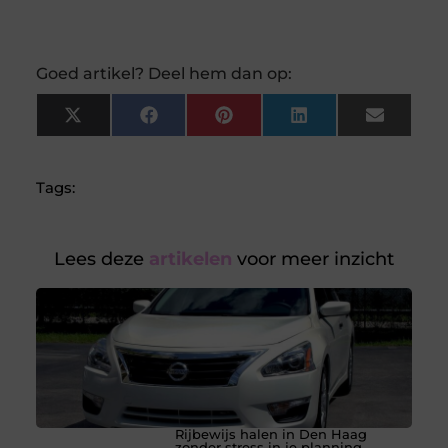
Goed artikel? Deel hem dan op:
X
Facebook
Pinterest
LinkedIn
Email
(Twitter)
Tags:
Lees deze
artikelen
voor meer inzicht
Rijbewijs halen in Den Haag
zonder stress in je planning