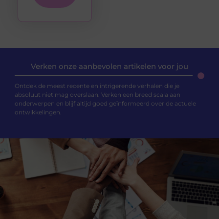
Verken onze aanbevolen artikelen voor jou
Ontdek de meest recente en intrigerende verhalen die je
absoluut niet mag overslaan. Verken een breed scala aan
onderwerpen en blijf altijd goed geïnformeerd over de actuele
ontwikkelingen.