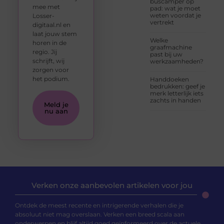
buscamper op
mee met
pad: wat je moet
weten voordat je
Losser-
vertrekt
digitaal.nl en
laat jouw stem
Welke
horen in de
graafmachine
regio. Jij
past bij uw
schrijft, wij
werkzaamheden?
zorgen voor
het podium.
Handdoeken
bedrukken: geef je
merk letterlijk iets
zachts in handen
Meld je
nu aan
Verken onze aanbevolen artikelen voor jou
Ontdek de meest recente en intrigerende verhalen die je
absoluut niet mag overslaan. Verken een breed scala aan
onderwerpen en blijf altijd goed geïnformeerd over de actuele