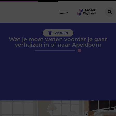
WONEN
Wat je moet weten voordat je gaat
verhuizen in of naar Apeldoorn