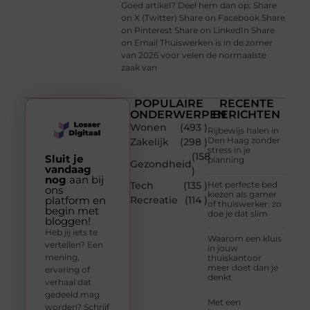
Goed artikel? Deel hem dan op: Share
on X (Twitter) Share on Facebook Share
on Pinterest Share on LinkedIn Share
on Email Thuiswerken is in de zomer
van 2026 voor velen de normaalste
zaak van
POPULAIRE
RECENTE
ONDERWERPEN
BERICHTEN
Wonen
(493 )
Rijbewijs halen in
Den Haag zonder
Zakelijk
(298 )
stress in je
(158
Sluit je
planning
Gezondheid
vandaag
)
nog
aan bij
Tech
(135 )
Het perfecte bed
ons
kiezen als gamer
platform en
Recreatie
(114 )
of thuiswerker: zo
begin met
doe je dat slim
bloggen!
Heb jij iets te
Waarom een kluis
vertellen? Een
in jouw
mening,
thuiskantoor
meer doet dan je
ervaring of
denkt
verhaal dat
gedeeld mag
Met een
worden? Schrijf