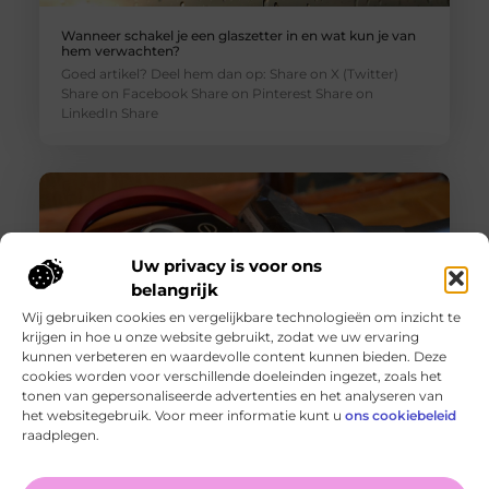
Wanneer schakel je een glaszetter in en wat kun je van
hem verwachten?
Goed artikel? Deel hem dan op: Share on X (Twitter)
Share on Facebook Share on Pinterest Share on
LinkedIn Share
Uw privacy is voor ons
belangrijk
Wij gebruiken cookies en vergelijkbare technologieën om inzicht te
krijgen in hoe u onze website gebruikt, zodat we uw ervaring
kunnen verbeteren en waardevolle content kunnen bieden. Deze
cookies worden voor verschillende doeleinden ingezet, zoals het
tonen van gepersonaliseerde advertenties en het analyseren van
Originele vs. universele stofzuigerzakken: wat is beter?
het websitegebruik. Voor meer informatie kunt u
ons cookiebeleid
Goed artikel? Deel hem dan op: Share on X (Twitter)
raadplegen.
Share on Facebook Share on Pinterest Share on
LinkedIn Share