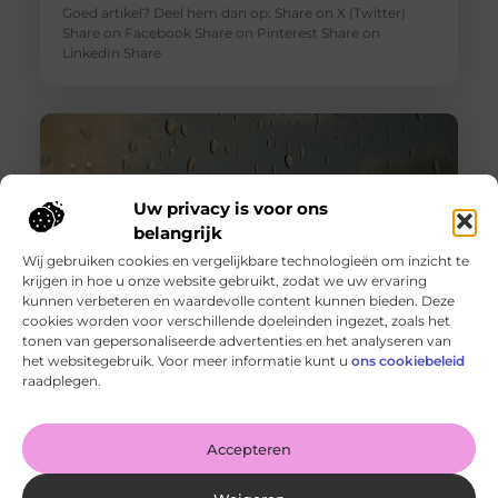
Goed artikel? Deel hem dan op: Share on X (Twitter)
Share on Facebook Share on Pinterest Share on
LinkedIn Share
Uw privacy is voor ons
belangrijk
Wij gebruiken cookies en vergelijkbare technologieën om inzicht te
krijgen in hoe u onze website gebruikt, zodat we uw ervaring
kunnen verbeteren en waardevolle content kunnen bieden. Deze
cookies worden voor verschillende doeleinden ingezet, zoals het
tonen van gepersonaliseerde advertenties en het analyseren van
Wanneer schakel je een glaszetter in en wat kun je van
het websitegebruik. Voor meer informatie kunt u
ons cookiebeleid
hem verwachten?
raadplegen.
Goed artikel? Deel hem dan op: Share on X (Twitter)
Share on Facebook Share on Pinterest Share on
LinkedIn Share
Accepteren