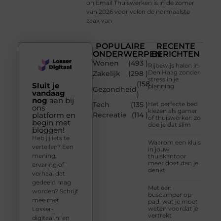
on Email Thuiswerken is in de zomer
van 2026 voor velen de normaalste
zaak van
POPULAIRE
RECENTE
ONDERWERPEN
BERICHTEN
Wonen
(493 )
Rijbewijs halen in
Den Haag zonder
Zakelijk
(298 )
stress in je
(158
Sluit je
planning
Gezondheid
vandaag
)
nog
aan bij
Tech
(135 )
Het perfecte bed
ons
kiezen als gamer
platform en
Recreatie
(114 )
of thuiswerker: zo
begin met
doe je dat slim
bloggen!
Heb jij iets te
Waarom een kluis
vertellen? Een
in jouw
mening,
thuiskantoor
meer doet dan je
ervaring of
denkt
verhaal dat
gedeeld mag
Met een
worden? Schrijf
buscamper op
mee met
pad: wat je moet
weten voordat je
Losser-
vertrekt
digitaal.nl en