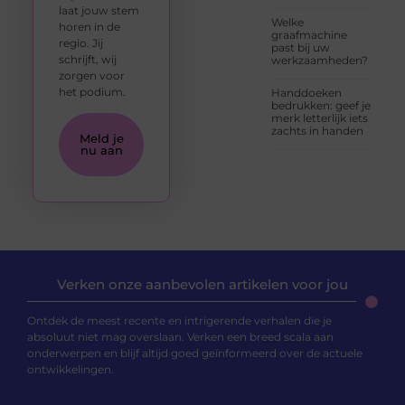
laat jouw stem
Welke
horen in de
graafmachine
regio. Jij
past bij uw
schrijft, wij
werkzaamheden?
zorgen voor
het podium.
Handdoeken
bedrukken: geef je
merk letterlijk iets
zachts in handen
Meld je
nu aan
Verken onze aanbevolen artikelen voor jou
Ontdek de meest recente en intrigerende verhalen die je
absoluut niet mag overslaan. Verken een breed scala aan
onderwerpen en blijf altijd goed geïnformeerd over de actuele
ontwikkelingen.