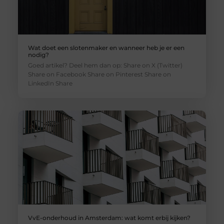
Wat doet een slotenmaker en wanneer heb je er een
nodig?
Goed artikel? Deel hem dan op: Share on X (Twitter)
Share on Facebook Share on Pinterest Share on
LinkedIn Share
VvE-onderhoud in Amsterdam: wat komt erbij kijken?