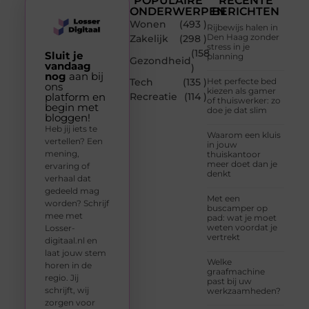
POPULAIRE
RECENTE
ONDERWERPEN
BERICHTEN
Wonen
(493 )
Rijbewijs halen in
Den Haag zonder
Zakelijk
(298 )
stress in je
(158
Sluit je
planning
Gezondheid
vandaag
)
nog
aan bij
Tech
(135 )
Het perfecte bed
ons
kiezen als gamer
platform en
Recreatie
(114 )
of thuiswerker: zo
begin met
doe je dat slim
bloggen!
Heb jij iets te
Waarom een kluis
vertellen? Een
in jouw
mening,
thuiskantoor
meer doet dan je
ervaring of
denkt
verhaal dat
gedeeld mag
Met een
worden? Schrijf
buscamper op
mee met
pad: wat je moet
weten voordat je
Losser-
vertrekt
digitaal.nl en
laat jouw stem
Welke
horen in de
graafmachine
regio. Jij
past bij uw
schrijft, wij
werkzaamheden?
zorgen voor