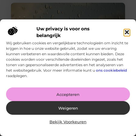
Uw privacy is voor ons
belangrijk
Wij gebruiken cookies en vergelijkbare technologieën om inzicht te
krijgen in hoe u onze website gebruikt, zodat we uw ervaring
kunnen verbeteren en waardevolle content kunnen bieden. Deze
cookies worden voor verschillende doeleinden ingezet, zoals het
tonen van gepersonaliseerde advertenties en het analyseren van
Wanneer schakel je een glaszetter in en wat kun je van
het websitegebruik. Voor meer informatie kunt u
ons cookiebeleid
hem verwachten?
raadplegen.
Goed artikel? Deel hem dan op: Share on X (Twitter)
Share on Facebook Share on Pinterest Share on
LinkedIn Share
Accepteren
Weigeren
Bekijk Voorkeuren