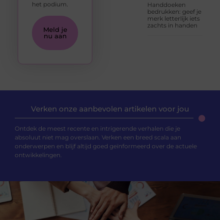
het podium.
Handdoeken
bedrukken: geef je
merk letterlijk iets
zachts in handen
Meld je
nu aan
Verken onze aanbevolen artikelen voor jou
Ontdek de meest recente en intrigerende verhalen die je
absoluut niet mag overslaan. Verken een breed scala aan
onderwerpen en blijf altijd goed geïnformeerd over de actuele
ontwikkelingen.