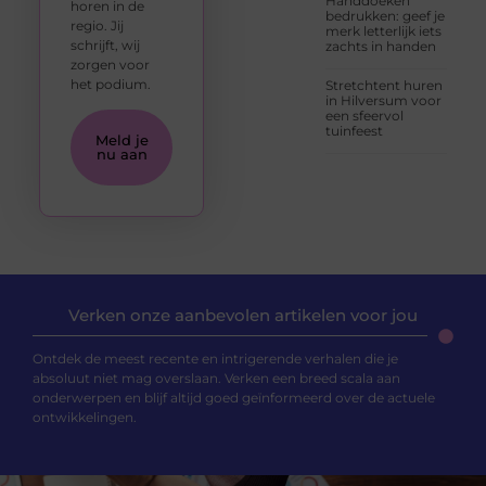
Handdoeken
horen in de
bedrukken: geef je
regio. Jij
merk letterlijk iets
schrijft, wij
zachts in handen
zorgen voor
het podium.
Stretchtent huren
in Hilversum voor
een sfeervol
tuinfeest
Meld je
nu aan
Verken onze aanbevolen artikelen voor jou
Ontdek de meest recente en intrigerende verhalen die je
absoluut niet mag overslaan. Verken een breed scala aan
onderwerpen en blijf altijd goed geïnformeerd over de actuele
ontwikkelingen.