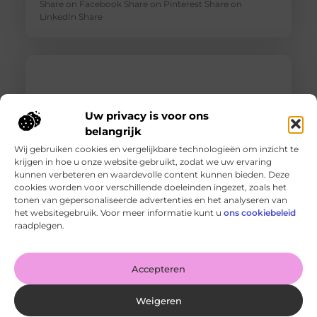
Share on Facebook Share on Pinterest Share on
LinkedIn Share
Uw privacy is voor ons
belangrijk
Wij gebruiken cookies en vergelijkbare technologieën om inzicht te
krijgen in hoe u onze website gebruikt, zodat we uw ervaring
kunnen verbeteren en waardevolle content kunnen bieden. Deze
cookies worden voor verschillende doeleinden ingezet, zoals het
tonen van gepersonaliseerde advertenties en het analyseren van
Wanneer schakel je een glaszetter in en wat kun je van
het websitegebruik. Voor meer informatie kunt u
ons cookiebeleid
hem verwachten?
raadplegen.
Goed artikel? Deel hem dan op: Share on X (Twitter)
Share on Facebook Share on Pinterest Share on
LinkedIn Share
Accepteren
Weigeren