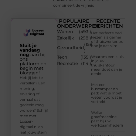
combineert de vrijheid
POPULAIRE
RECENTE
ONDERWERPEN
BERICHTEN
Wonen
(493 )
Het perfecte bed
kiezen als gamer
Zakelijk
(298 )
of thuiswerker: zo
(158
Sluit je
doe je dat slim
Gezondheid
vandaag
)
nog
aan bij
Tech
(135 )
Waarom een kluis
ons
in jouw
platform en
Recreatie
(114 )
thuiskantoor
begin met
meer doet dan je
bloggen!
denkt
Heb jij iets te
vertellen? Een
Met een
mening,
buscamper op
pad: wat je moet
ervaring of
weten voordat je
verhaal dat
vertrekt
gedeeld mag
worden? Schrijf
Welke
mee met
graafmachine
past bij uw
Losser-
werkzaamheden?
digitaal.nl en
laat jouw stem