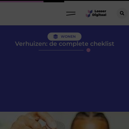
WONEN
Verhuizen: de complete cheklist