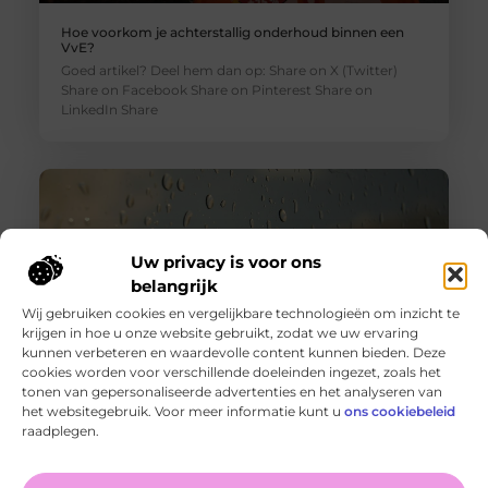
Hoe voorkom je achterstallig onderhoud binnen een
VvE?
Goed artikel? Deel hem dan op: Share on X (Twitter)
Share on Facebook Share on Pinterest Share on
LinkedIn Share
Uw privacy is voor ons
belangrijk
Wij gebruiken cookies en vergelijkbare technologieën om inzicht te
krijgen in hoe u onze website gebruikt, zodat we uw ervaring
kunnen verbeteren en waardevolle content kunnen bieden. Deze
cookies worden voor verschillende doeleinden ingezet, zoals het
tonen van gepersonaliseerde advertenties en het analyseren van
Wanneer schakel je een glaszetter in en wat kun je van
het websitegebruik. Voor meer informatie kunt u
ons cookiebeleid
hem verwachten?
raadplegen.
Goed artikel? Deel hem dan op: Share on X (Twitter)
Share on Facebook Share on Pinterest Share on
LinkedIn Share