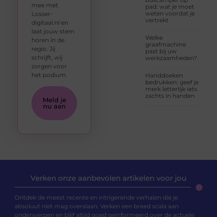
mee met
pad: wat je moet
weten voordat je
Losser-
vertrekt
digitaal.nl en
laat jouw stem
Welke
horen in de
graafmachine
regio. Jij
past bij uw
schrijft, wij
werkzaamheden?
zorgen voor
het podium.
Handdoeken
bedrukken: geef je
merk letterlijk iets
zachts in handen
Meld je
nu aan
Verken onze aanbevolen artikelen voor jou
Ontdek de meest recente en intrigerende verhalen die je
absoluut niet mag overslaan. Verken een breed scala aan
onderwerpen en blijf altijd goed geïnformeerd over de actuele