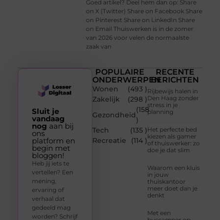
Goed artikel? Deel hem dan op: Share
on X (Twitter) Share on Facebook Share
on Pinterest Share on LinkedIn Share
on Email Thuiswerken is in de zomer
van 2026 voor velen de normaalste
zaak van
POPULAIRE
RECENTE
ONDERWERPEN
BERICHTEN
Wonen
(493 )
Rijbewijs halen in
Den Haag zonder
Zakelijk
(298 )
stress in je
(158
Sluit je
planning
Gezondheid
vandaag
)
nog
aan bij
Tech
(135 )
Het perfecte bed
ons
kiezen als gamer
platform en
Recreatie
(114 )
of thuiswerker: zo
begin met
doe je dat slim
bloggen!
Heb jij iets te
Waarom een kluis
vertellen? Een
in jouw
mening,
thuiskantoor
meer doet dan je
ervaring of
denkt
verhaal dat
gedeeld mag
Met een
worden? Schrijf
buscamper op