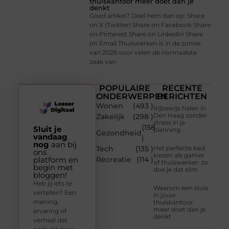
thuiskantoor meer doet dan je
denkt
Goed artikel? Deel hem dan op: Share
on X (Twitter) Share on Facebook Share
on Pinterest Share on LinkedIn Share
on Email Thuiswerken is in de zomer
van 2026 voor velen de normaalste
zaak van
POPULAIRE
RECENTE
ONDERWERPEN
BERICHTEN
Wonen
(493 )
Rijbewijs halen in
Den Haag zonder
Zakelijk
(298 )
stress in je
(158
Sluit je
planning
Gezondheid
vandaag
)
nog
aan bij
Tech
(135 )
Het perfecte bed
ons
kiezen als gamer
platform en
Recreatie
(114 )
of thuiswerker: zo
begin met
doe je dat slim
bloggen!
Heb jij iets te
Waarom een kluis
vertellen? Een
in jouw
mening,
thuiskantoor
meer doet dan je
ervaring of
denkt
verhaal dat