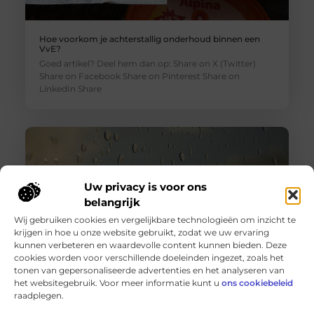
Hoe voorkom je achterstallig onderhoud binnen een
VvE?
Goed artikel? Deel hem dan op: Share on X (Twitter)
Share on Facebook Share on Pinterest Share on
LinkedIn Share
Uw privacy is voor ons
belangrijk
Wij gebruiken cookies en vergelijkbare technologieën om inzicht te
krijgen in hoe u onze website gebruikt, zodat we uw ervaring
kunnen verbeteren en waardevolle content kunnen bieden. Deze
cookies worden voor verschillende doeleinden ingezet, zoals het
tonen van gepersonaliseerde advertenties en het analyseren van
Wanneer schakel je een glaszetter in en wat kun je van
het websitegebruik. Voor meer informatie kunt u
ons cookiebeleid
hem verwachten?
raadplegen.
Goed artikel? Deel hem dan op: Share on X (Twitter)