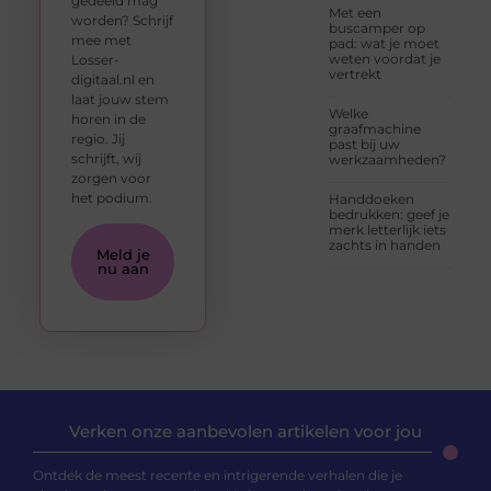
gedeeld mag
Met een
worden? Schrijf
buscamper op
mee met
pad: wat je moet
weten voordat je
Losser-
vertrekt
digitaal.nl en
laat jouw stem
Welke
horen in de
graafmachine
regio. Jij
past bij uw
schrijft, wij
werkzaamheden?
zorgen voor
het podium.
Handdoeken
bedrukken: geef je
merk letterlijk iets
zachts in handen
Meld je
nu aan
Verken onze aanbevolen artikelen voor jou
Ontdek de meest recente en intrigerende verhalen die je