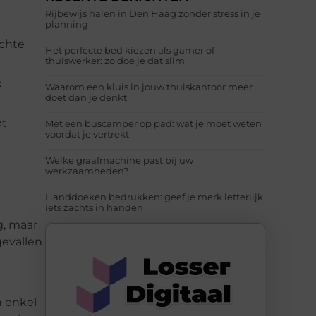
Rijbewijs halen in Den Haag zonder stress in je
planning
echte
Het perfecte bed kiezen als gamer of
thuiswerker: zo doe je dat slim
k
Waarom een kluis in jouw thuiskantoor meer
doet dan je denkt
bt
Met een buscamper op pad: wat je moet weten
voordat je vertrekt
Welke graafmachine past bij uw
werkzaamheden?
Handdoeken bedrukken: geef je merk letterlijk
iets zachts in handen
g, maar
gevallen
n enkel