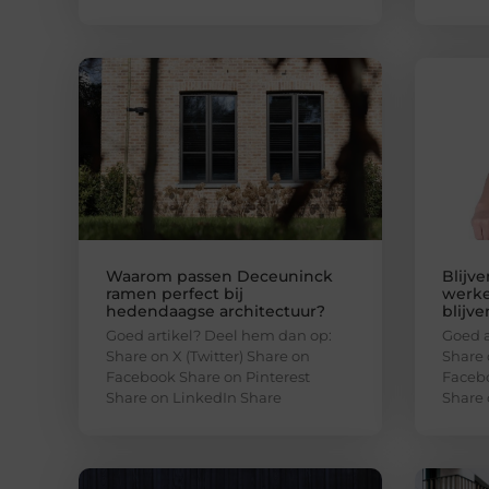
Waarom passen Deceuninck
Blijv
ramen perfect bij
werke
hedendaagse architectuur?
blijve
Goed artikel? Deel hem dan op:
Goed a
Share on X (Twitter) Share on
Share 
Facebook Share on Pinterest
Facebo
Share on LinkedIn Share
Share 