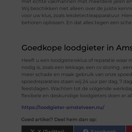
met echte vakmannen met meerdere jaren ervar
Wij beschikken niet alleen over de juiste kenni
voor uw klus, zoals lekdetectieapparatuur. Hi
behoren oplossen. En dat alles tegen een scher
Goedkope loodgieter in Am
Heeft u een loodgietersklus of reparatie waa
nodig is, zoals een lekkage, een cv storing , 
meer schade en maak gebruik van onze spoeds
spoedreparaties staan wij 24 uur per dag, 7 da
feestdagen. Wachten tot de volgende werkdag
flexibele en deskundige loodgieters doen er a
https://loodgieter-amstelveen.nu/
Goed artikel? Deel hem dan op:
X (Twitter)
Facebook