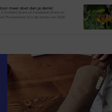
toor meer doet dan je denkt
 X (Twitter) Share on Facebook Share on
ail Thuiswerken is in de zomer van 2026