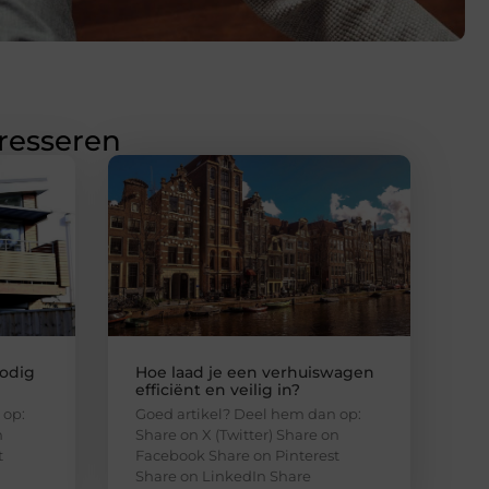
eresseren
odig
Hoe laad je een verhuiswagen
efficiënt en veilig in?
 op:
Goed artikel? Deel hem dan op:
n
Share on X (Twitter) Share on
t
Facebook Share on Pinterest
Share on LinkedIn Share