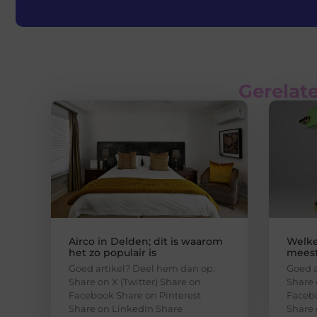
Gerelate
Airco in Delden; dit is waarom
Welke
het zo populair is
meest
Goed artikel? Deel hem dan op:
Goed a
Share on X (Twitter) Share on
Share 
Facebook Share on Pinterest
Facebo
Share on LinkedIn Share
Share 