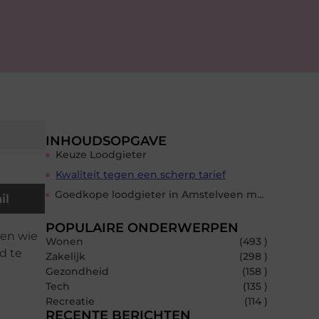
INHOUDSOPGAVE
Keuze Loodgieter
Kwaliteit tegen een scherp tarief
Goedkope loodgieter in Amstelveen met spoed
il
POPULAIRE ONDERWERPEN
 en wie
Wonen
(493 )
d te
Zakelijk
(298 )
Gezondheid
(158 )
Tech
(135 )
Recreatie
(114 )
RECENTE BERICHTEN