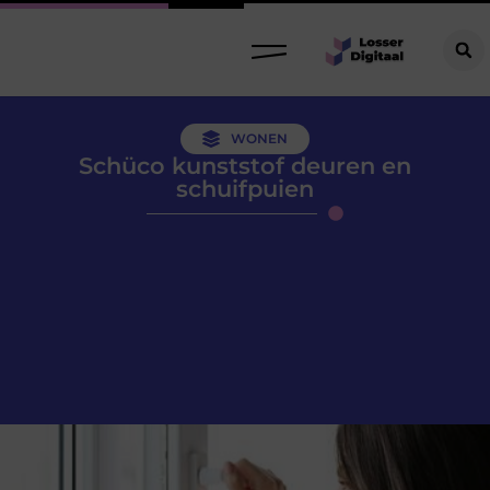
WONEN
Schüco kunststof deuren en
schuifpuien