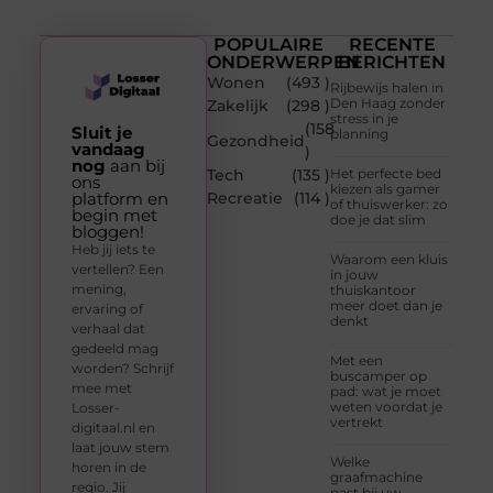
POPULAIRE
RECENTE
ONDERWERPEN
BERICHTEN
Wonen
(493 )
Rijbewijs halen in
Den Haag zonder
Zakelijk
(298 )
stress in je
(158
Sluit je
planning
Gezondheid
vandaag
)
nog
aan bij
Tech
(135 )
Het perfecte bed
ons
kiezen als gamer
platform en
Recreatie
(114 )
of thuiswerker: zo
begin met
doe je dat slim
bloggen!
Heb jij iets te
Waarom een kluis
vertellen? Een
in jouw
mening,
thuiskantoor
meer doet dan je
ervaring of
denkt
verhaal dat
gedeeld mag
Met een
worden? Schrijf
buscamper op
mee met
pad: wat je moet
weten voordat je
Losser-
vertrekt
digitaal.nl en
laat jouw stem
Welke
horen in de
graafmachine
regio. Jij
past bij uw