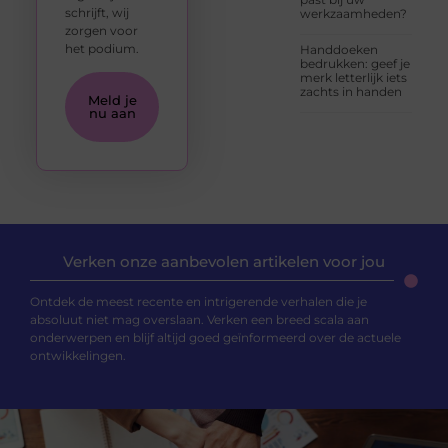
schrijft, wij
werkzaamheden?
zorgen voor
het podium.
Handdoeken
bedrukken: geef je
merk letterlijk iets
zachts in handen
Meld je
nu aan
Verken onze aanbevolen artikelen voor jou
Ontdek de meest recente en intrigerende verhalen die je
absoluut niet mag overslaan. Verken een breed scala aan
onderwerpen en blijf altijd goed geïnformeerd over de actuele
ontwikkelingen.