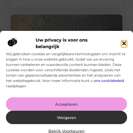
Uw privacy is voor ons
belangrijk
Wij gebruiken cookies en vergelijkbare technologieën om inzicht te
krijgen in hoe u onze website gebruikt, zodat we uw ervaring
kunnen verbeteren en waardevolle content kunnen bieden. Deze
cookies worden voor verschillende doeleinden ingezet, zoals het
tonen van gepersonaliseerde advertenties en het analyseren van
Wanneer schakel je een glaszetter in en wat kun je van
het websitegebruik. Voor meer informatie kunt u
ons cookiebeleid
hem verwachten?
raadplegen.
Goed artikel? Deel hem dan op: Share on X (Twitter)
Share on Facebook Share on Pinterest Share on
LinkedIn Share
Accepteren
Weigeren
Bekijk Voorkeuren