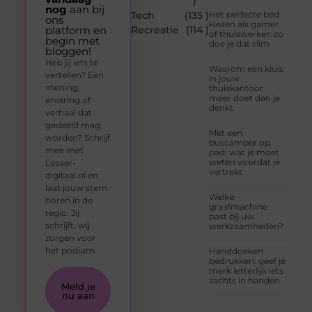
)
nog
aan bij
Tech
(135 )
Het perfecte bed
ons
kiezen als gamer
platform en
Recreatie
(114 )
of thuiswerker: zo
begin met
doe je dat slim
bloggen!
Heb jij iets te
Waarom een kluis
vertellen? Een
in jouw
mening,
thuiskantoor
meer doet dan je
ervaring of
denkt
verhaal dat
gedeeld mag
Met een
worden? Schrijf
buscamper op
mee met
pad: wat je moet
weten voordat je
Losser-
vertrekt
digitaal.nl en
laat jouw stem
Welke
horen in de
graafmachine
regio. Jij
past bij uw
schrijft, wij
werkzaamheden?
zorgen voor
het podium.
Handdoeken
bedrukken: geef je
merk letterlijk iets
zachts in handen
Meld je
nu aan