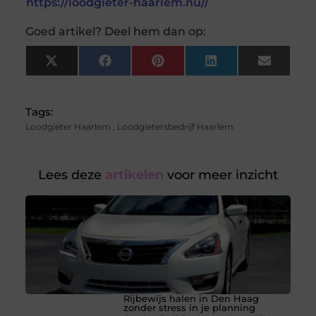
https://loodgieter-haarlem.nu//
Goed artikel? Deel hem dan op:
X
Facebook
Pinterest
LinkedIn
Email
(Twitter)
Tags:
Loodgieter Haarlem
,
Loodgietersbedrijf Haarlem
Lees deze
artikelen
voor meer inzicht
Rijbewijs halen in Den Haag
zonder stress in je planning