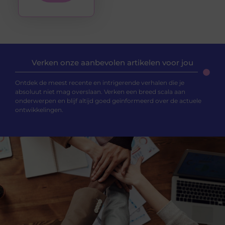
Verken onze aanbevolen artikelen voor jou
Ontdek de meest recente en intrigerende verhalen die je
absoluut niet mag overslaan. Verken een breed scala aan
onderwerpen en blijf altijd goed geïnformeerd over de actuele
ontwikkelingen.