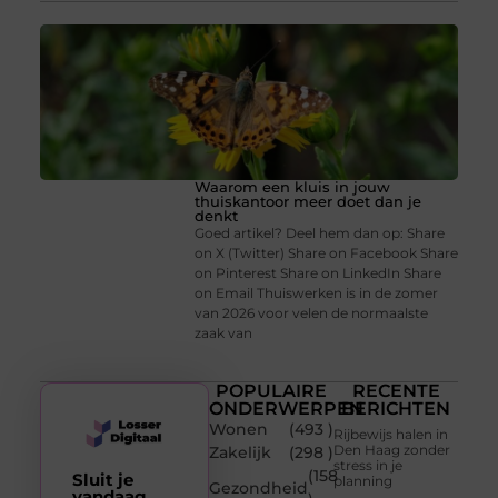
Waarom een kluis in jouw
thuiskantoor meer doet dan je
denkt
Goed artikel? Deel hem dan op: Share
on X (Twitter) Share on Facebook Share
on Pinterest Share on LinkedIn Share
on Email Thuiswerken is in de zomer
van 2026 voor velen de normaalste
zaak van
POPULAIRE
RECENTE
ONDERWERPEN
BERICHTEN
Wonen
(493 )
Rijbewijs halen in
Den Haag zonder
Zakelijk
(298 )
stress in je
(158
Sluit je
planning
Gezondheid
vandaag