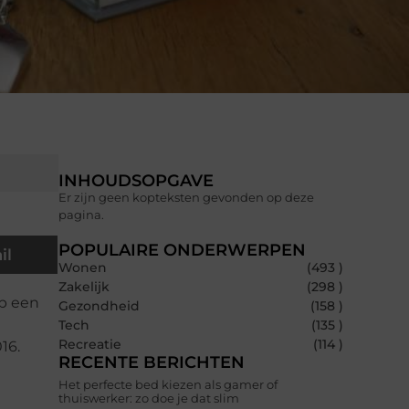
INHOUDSOPGAVE
Er zijn geen kopteksten gevonden op deze
pagina.
POPULAIRE ONDERWERPEN
il
Wonen
(493 )
Zakelijk
(298 )
op een
Gezondheid
(158 )
Tech
(135 )
Recreatie
(114 )
16.
RECENTE BERICHTEN
Het perfecte bed kiezen als gamer of
thuiswerker: zo doe je dat slim