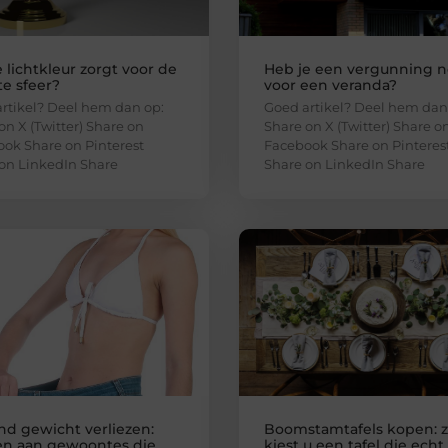
 lichtkleur zorgt voor de
Heb je een vergunning n
e sfeer?
voor een veranda?
rtikel? Deel hem dan op:
Goed artikel? Deel hem dan
on X (Twitter) Share on
Share on X (Twitter) Share o
ok Share on Pinterest
Facebook Share on Pinteres
on LinkedIn Share
Share on LinkedIn Share
end gewicht verliezen:
Boomstamtafels kopen: 
n aan gewoontes die
kiest u een tafel die echt 