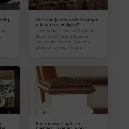
odig
Hoe laad je een verhuiswagen
efficiënt en veilig in?
 op:
Goed artikel? Deel hem dan op:
n
Share on X (Twitter) Share on
t
Facebook Share on Pinterest
Share on LinkedIn Share
zo
Een nieuwe trap laten
bij
plaatsen: waar let je op?