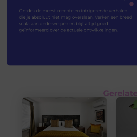
Ontdek de meest recente en intrigerende verhalen
die je absoluut niet mag overslaan. Verken een breed
scala aan onderwerpen en blijf altijd goed
geïnformeerd over de actuele ontwikkelingen.
Gerelate