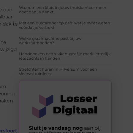
Waarom een kluis in jouw thuiskantoor meer
je dan
doet dan je denkt
lbaar.
Met een buscamper op pad: wat je moet weten
n dak te
voordat je vertrekt
Welke graafmachine past bij uw
 te
werkzaamheden?
wijzigd
Handdoeken bedrukken: geef je merk letterlijk
iets zachts in handen
Stretchtent huren in Hilversum voor een
sfeervol tuinfeest
 om
 woning
praken
Sluit je vandaag nog
aan bij
rsfoort