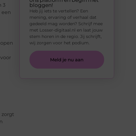
ons platform en begin met
n 3
bloggen!
Heb jij iets te vertellen? Een
t een
mening, ervaring of verhaal dat
gedeeld mag worden? Schrijf mee
met Losser-digitaal.nl en laat jouw
stem horen in de regio. Jij schrijft,
 kopen
wij zorgen voor het podium.
 voor
Meld je nu aan
 zorgt
en