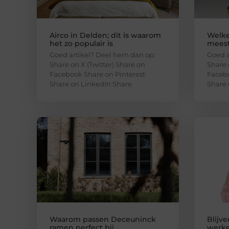
Airco in Delden; dit is waarom
Welke
het zo populair is
meest
Goed artikel? Deel hem dan op:
Goed a
Share on X (Twitter) Share on
Share 
Facebook Share on Pinterest
Facebo
Share on LinkedIn Share
Share 
Waarom passen Deceuninck
Blijv
ramen perfect bij
werke