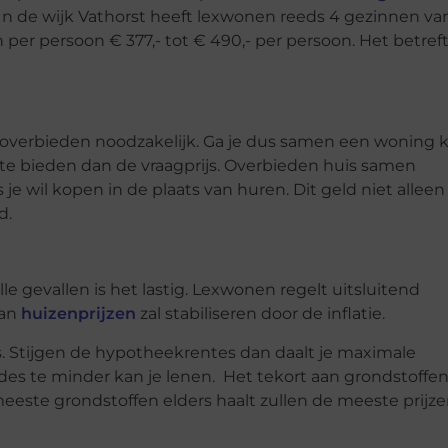
 In de wijk Vathorst heeft lexwonen reeds 4 gezinnen va
er persoon € 377,- tot € 490,- per persoon. Het betref
ft overbieden noodzakelijk. Ga je dus samen een woning
te bieden dan de vraagprijs. Overbieden huis samen
 je wil kopen in de plaats van huren. Dit geld niet alleen
d.
le gevallen is het lastig. Lexwonen regelt uitsluitend
van
huizenprijzen
zal stabiliseren door de inflatie.
tes. Stijgen de hypotheekrentes dan daalt je maximale
es te minder kan je lenen. Het tekort aan grondstoffen
este grondstoffen elders haalt zullen de meeste prijz