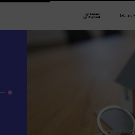
Maak 
t