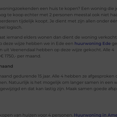
s 4 woningzoekenden een huis te kopen? Een woning die 
g te koop echter met 2 personen meestal ook niet haa
eerderen tijdelijk koopt. Je dient met zijn allen onder éé
el logisch.
aat iemand elders wonen dan dient de woning verkocht
p deze wijze hebben we in Ede een
huurwoning Ede
ge
an uit Veenendaal hebben op deze wijze gekocht. Alle 4
 € 1750,- per maand.
 maand
 maand gedurende 15 jaar. Alle 4 hebben ze afgesproken
onen. Natuurlijk is het mogelijk om langer samen in een
gewijzigd en dat kan lastig zijn. Maak samen goede afs
 kopen van huizen voor 4 personen.
Huurwoning in Ame